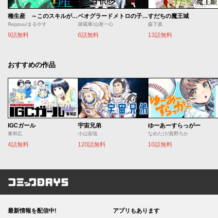
種生産 ～このスキルがチートだとまだ誰も気付いていない～
ベオグラードメトロの子供たち
すだちの魔王城
Reppuu/まるやす
隷蔵庫/山座一心
森下真
9話無料
6話無料
13話無料
おすすめの作品
IGCガール
宇宙兄弟
ゆーあーすらっがー
東和広
小山宙哉
なめたけ/真野ろか
4話無料
120話無料
10話無料
コミックDAYS
最新情報を配信中!
アプリもあります