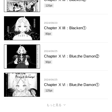
120
pt
2024/08/23
Chapter ⅩⅦ：Blacken①
80
pt
2024/06/25
Chapter ⅩⅥ：Blue,the Damon②
90
pt
2024/06/25
Chapter ⅩⅥ：Blue,the Damon①
125
pt
もっと見る