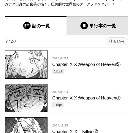
カナダ出身の超俊英が描く、圧倒的な世界観のダークファンタジー！
話の一覧
単行本
の一覧
全42話
1話から
2025/01/24
Chapter ⅩⅩ:Weapon of Heaven②
125
pt
2025/01/24
Chapter ⅩⅩ:Weapon of Heaven①
115
pt
2024/11/25
Chapter ⅩⅨ：Killian②