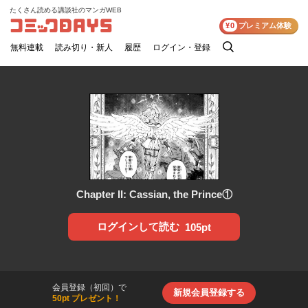
たくさん読める講談社のマンガWEB
コミックDAYS
¥0
プレミアム体験
無料連載
読み切り・新人
履歴
ログイン・登録
検
索
Chapter II: Cassian, the Prince①
ログインして読む
105pt
会員登録（初回）で
新規会員登録する
50pt プレゼント！