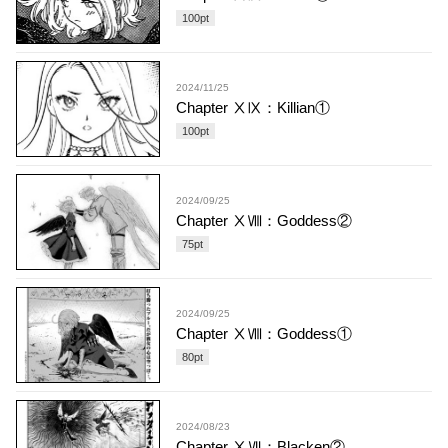
100
pt
2024/11/25
Chapter ⅩⅨ：Killian①
100
pt
2024/09/25
Chapter ⅩⅧ：Goddess②
75
pt
2024/09/25
Chapter ⅩⅧ：Goddess①
80
pt
2024/08/23
Chapter ⅩⅦ：Blacken②