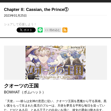
Chapter II: Cassian, the Prince①
2023年01月25日
シェアして応援しよう！
RSSフィード
ポスト
埋め込む
クオーツの王国
BOMHAT（ボムハット）
「天使」──彼らは女神の意思に従い、クオーツ王国を悪魔から守る英雄。黒
い翼をもって生まれた孤児のブルーは、天使を夢見る平和な毎日を送ってい
た。だがとある日、とある王子との出会いを境に、彼女の運命は動き出す。