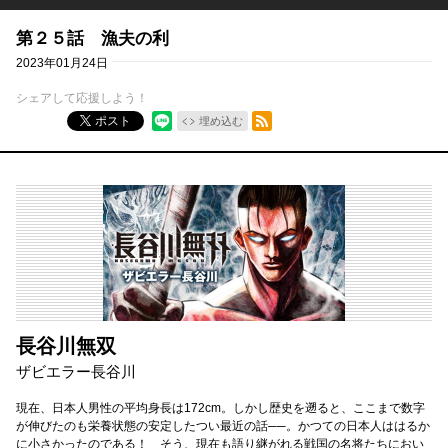
第２５話 漁夫の利
2023年01月24日
シェアして応援しよう！
RSSフィード
ポスト
埋め込む
長谷川無双
ザビエラー長谷川
現在、日本人男性の平均身長は172cm。しかし歴史を遡ると、ここまで数字
が伸びたのも栄養状態の安定したつい最近の話──。かつての日本人ははるか
に小さかったのである！ そう、現在も語り継がれる戦国の名将たちにおい