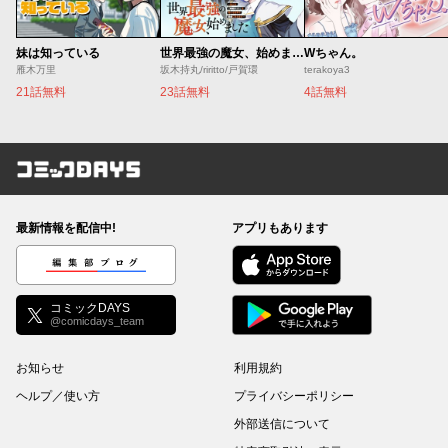
妹は知っている
世界最強の魔女、始めました ～私だけ『攻略サイト』を見れる世界で自由に生きます～
Wちゃん。
雁木万里
坂木持丸/riritto/戸賀環
terakoya3
21話無料
23話無料
4話無料
コミックDAYS
最新情報を配信中!
アプリもあります
編集部ブログ
コミックDAYS
@comicdays_team
お知らせ
利用規約
ヘルプ／使い方
プライバシーポリシー
外部送信について