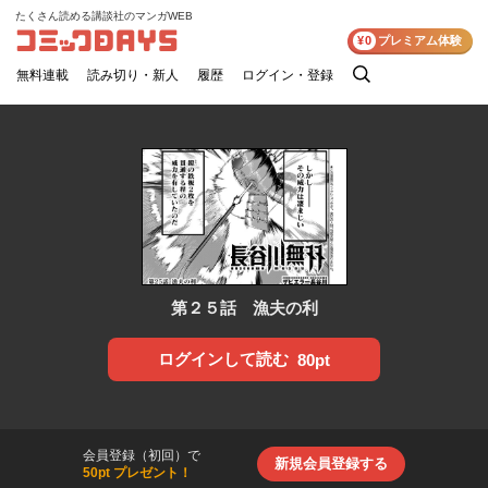
たくさん読める講談社のマンガWEB
コミックDAYS
¥0
プレミアム体験
無料連載
読み切り・新人
履歴
ログイン・登録
検
索
第２５話 漁夫の利
ログインして読む
80pt
会員登録（初回）で
新規会員登録する
50pt プレゼント！