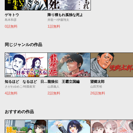
ゲキトウ
降り積もれ孤独な死よ
島本和彦
井龍一/伊藤翔太
0話無料
1話無料
同じジャンルの作品
知るほど なるほど 日本すごい人伝
龍狼伝 王霸立国編
望郷太郎
さがわゆめこ/時園眞実
山原義人
山田芳裕
4話無料
2話無料
26話無料
おすすめの作品