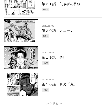
第２１話 低き者の目線
80
pt
2022/11/08
第２０話 スコーン
80
pt
2022/10/25
第１９話 チビ
75
pt
2022/10/11
第１８話 真の「鬼」
75
pt
もっと見る