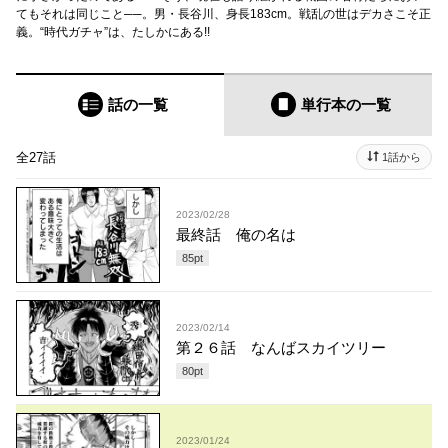
てもそれは同じこと──。男・長谷川、身長183cm。戦乱の世はデカさこそ正
義。“時代ガチャ”は、たしかにある!!
話の一覧
単行本
の一覧
全27話
1話から
2023/02/28
最終話 俺の名は
85
pt
2023/02/14
第２６話 なんばスカイツリー
80
pt
2023/01/24