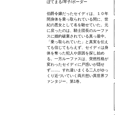
ぼてまる
/
琴子
/
ボーダー
伯爵令嬢だったセイディは、１０年
間身体を乗っ取られている間に、世
紀の悪女として名を馳せていた。元
に戻ったのは、騎士団長のルーファ
スに婚約破棄されている真っ最中。
「乗っ取られていた」と真実を伝え
ても信じてもらえず、セイディは身
体を奪った犯人や原因を探し始め
る。一方ルーファスは、突然性格が
変わったセイディに戸惑いが隠せ
ず……。すれ違いまくる二人がゆっ
くり近づいていく両片想い異世界フ
ァンタジー、第1巻。