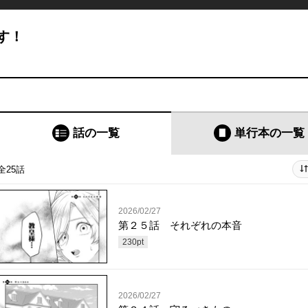
す！
話の一覧
単行本
の一覧
全25話
2026/02/27
第２５話 それぞれの本音
230
pt
2026/02/27