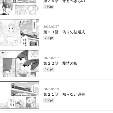
第２４話 守るべきもの
160
pt
2026/02/27
第２３話 偽りの結婚式
230
pt
2026/02/27
第２２話 愛情の形
175
pt
2025/05/29
第２１話 知らない過去
260
pt