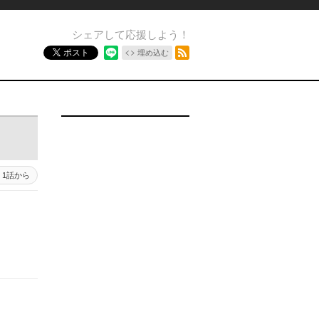
シェアして応援しよう！
RSSフィード
ポスト
埋め込む
1話から