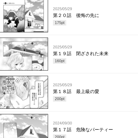
2025/05/29
第２０話 後悔の先に
175
pt
2025/05/29
第１９話 閉ざされた未来
160
pt
2025/05/29
第１８話 最上級の愛
200
pt
2024/09/30
第１７話 危険なパーティー
200
pt