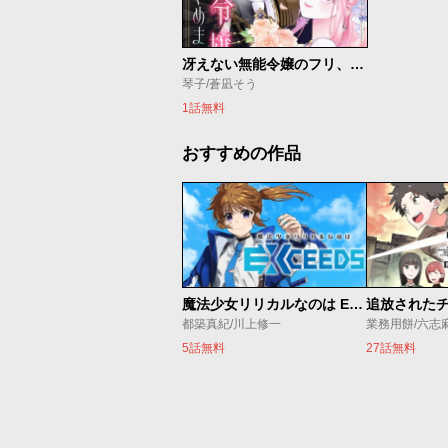
冴えない無能令嬢のフリ、やめました
琴子/蒼凪そう
1話無料
おすすめの作品
魔法少女リリカルなのは EXCEEDS
都築真紀/川上修一
業務用餅/六志
5話無料
27話無料