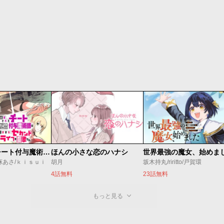
追放されたチート付与魔術師は気ままなセカンドライフを謳歌する。 ～俺は武器だけじゃなく、あらゆるものに『強化ポイント』を付与できるし、俺の意思でいつでも効果を解除できるけど、残った人たち大丈夫？～
ほんの小さな恋のハナシ
麻あさ/ｋｉｓｕｉ
胡月
坂木持丸/riritto/戸賀環
4話無料
23話無料
もっと見る