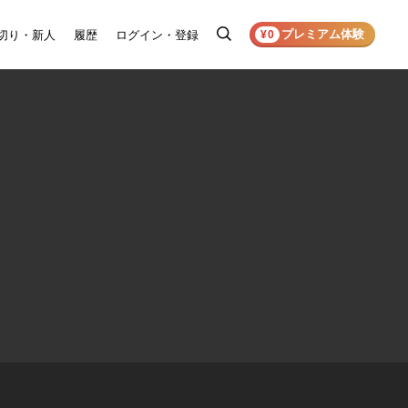
プレミアム体験
切り・新人
履歴
ログイン・登録
検
¥0
索