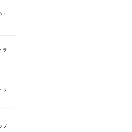
カ・
・ラ
トラ
ップ