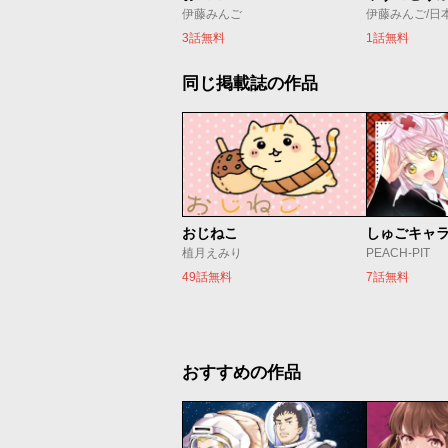
伊藤みんご
伊藤みんご/日
3話無料
1話無料
同じ掲載誌の作品
おじねこ
植月えみり
PEACH-PIT
49話無料
7話無料
おすすめの作品