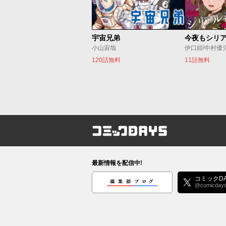
宇宙兄弟
小山宙哉
伊口紺/中村優
120話無料
11話無料
コミックDAYS
最新情報を配信中!
編集部ブログ
コミックDA
@comicday