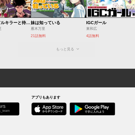
今夜もシリアルキラーと待ち合わせ
妹は知っている
IGCガール
児
雁木万里
東和広
21話無料
4話無料
もっと見る
アプリもあります
YS
s_team