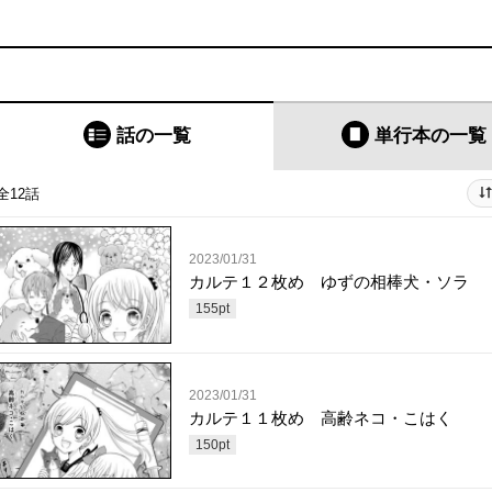
話の一覧
単行本
の一覧
全12話
2023/01/31
カルテ１２枚め ゆずの相棒犬・ソラ
155
pt
2023/01/31
カルテ１１枚め 高齢ネコ・こはく
150
pt