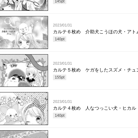
145
pt
2023/01/31
カルテ６枚め 介助犬こうほの犬・アト
140
pt
2023/01/31
カルテ５枚め ケガをしたスズメ・チュ
155
pt
2023/01/31
カルテ４枚め 人なつっこい犬・ヒカル
140
pt