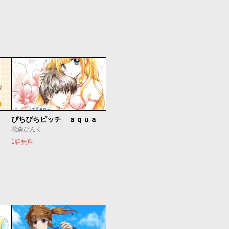
ぴちぴちピッチ ａｑｕａ
花森ぴんく
1話無料