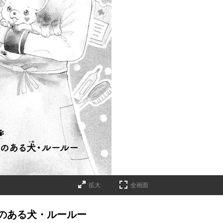
拡大
全画面
のある犬・ルールー