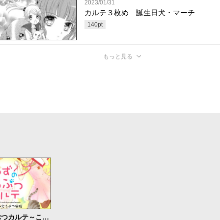
2023/01/31
カルテ３枚め 誕生日犬・マーチ
140
pt
もっと見る
ゆずのどうぶつカルテ～こちら わんニャンどうぶつ病院～