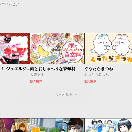
本コロムビア
しゅごキャラ！ ジュエルジョーカー
雨とおしゃべりな香辛料
ぐうたらきつね
天道グミ
おおともみつち
5話無料
3話無料
もっと見る