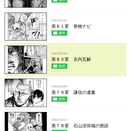
無料
2023/01/23
第８１変 巻物ナビ
無料
2023/01/16
第８０変 京内瓦解
無料
2023/01/06
第７９変 謙信の遺書
無料
2022/12/12
第７８変 石山須弥城の密談