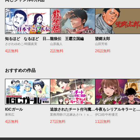
知るほど なるほど 日本すごい人伝
龍狼伝 王霸立国編
望郷太郎
さがわゆめこ/時園眞実
山原義人
山田芳裕
4話無料
2話無料
26話無料
おすすめの作品
IGCガール
追放されたチート付与魔術師は気ままなセカンドライフを謳歌する。 ～俺は武器だけじゃなく、あらゆるものに『強化ポイント』を付与できるし、俺の意思でいつでも効果を解除できるけど、残った人たち大丈夫？～
今夜もシリアルキラーと待ち合わせ
東和広
業務用餅/六志麻あさ/ｋｉｓｕｉ
伊口紺/中村優児
4話無料
27話無料
11話無料