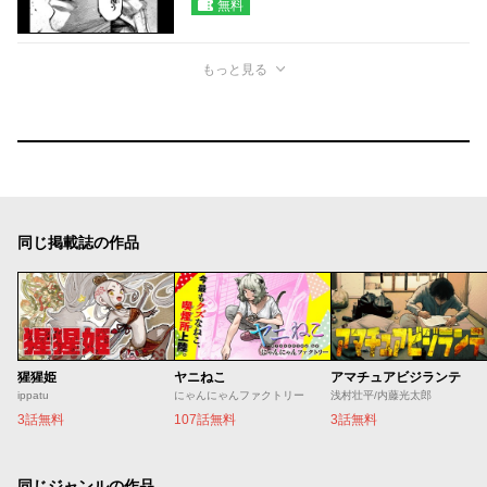
無料
もっと見る
同じ掲載誌の作品
猩猩姫
ヤニねこ
アマチュアビジランテ
ippatu
にゃんにゃんファクトリー
浅村壮平/内藤光太郎
3話無料
107話無料
3話無料
同じジャンルの作品