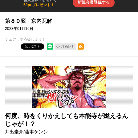
新規会員登録する
50pt プレゼント！
第８０変 京内瓦解
2023年01月16日
シェアして応援しよう！
RSSフィード
ポスト
埋め込む
何度、時をくりかえしても本能寺が燃えるん
じゃが！？
井出圭亮
/
藤本ケンシ