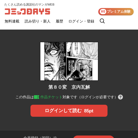
たくさん読める講談社のマンガWEB
コミックDAYS
¥0
プレミアム体験
無料連載
読み切り・新人
履歴
ログイン・登録
検
索
第８０変 京内瓦解
この作品は
作品チケット
対象です（ログインが必要です）
ログインして読む
85pt
会員登録（初回）で