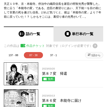
天正１０年、京・本能寺。停泊中の織田信長を家臣の明智光秀が襲撃した。
世に云う「本能寺の変」である。忠臣の裏切りにあい、天下統一を目の前に
して非業の死を遂げた信長。けれど気づくと、彼は「本能寺の変」より７年
前に戻っていた！？ しかもそこには、裏切り者の光秀がいて…。
話の一覧
単行本
の一覧
この作品は
作品チケット
対象です（ログインが必要です）
137 - 88
87 - 38
37 - 1
1話から
2023/03/20
第８７変 帰還
無料
2023/03/13
第８６変 本能寺に届け
無料