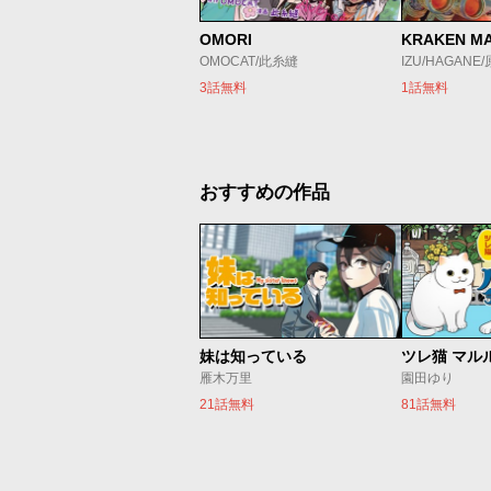
OMORI
KRAKEN M
OMOCAT/此糸縫
IZU/HAGANE
3話無料
1話無料
おすすめの作品
妹は知っている
ツレ猫 マル
雁木万里
園田ゆり
21話無料
81話無料