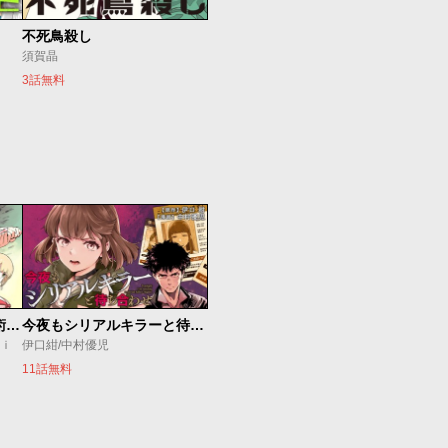
不死鳥殺し
須賀晶
3話無料
追放されたチート付与魔術師は気ままなセカンドライフを謳歌する。 ～俺は武器だけじゃなく、あらゆるものに『強化ポイント』を付与できるし、俺の意思でいつでも効果を解除できるけど、残った人たち大丈夫？～
今夜もシリアルキラーと待ち合わせ
ｕｉ
伊口紺/中村優児
11話無料