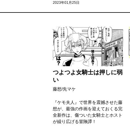
2023年01月25日
つよつよ女騎士は押しに弱
い
藤想
/
先マケ
『ケモ夫人』で世界を震撼させた藤
想が、最強の作画を迎えておくる完
全新作は、傷ついた女騎士とホスト
が繰り広げる冒険譚！