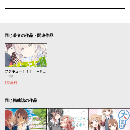
同じ著者の作品・関連作品
フジキュー！！！ ～Ｆｕｊｉ Ｃｕｅ’ｓ Ｍｕｓｉｃ～
田口囁一
1話無料
同じ掲載誌の作品