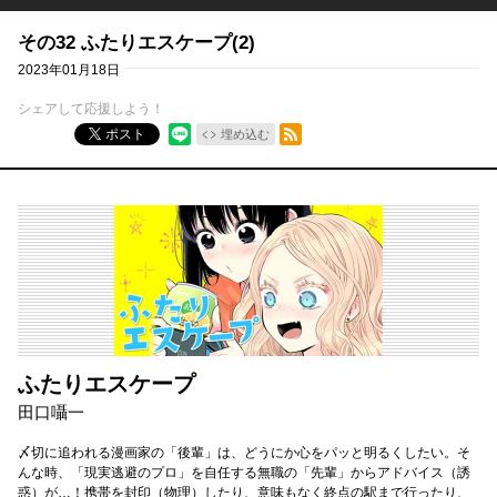
その32 ふたりエスケープ(2)
2023年01月18日
シェアして応援しよう！
RSSフィード
ポスト
埋め込む
ふたりエスケープ
田口囁一
〆切に追われる漫画家の「後輩」は、どうにか心をパッと明るくしたい。そ
んな時、「現実逃避のプロ」を自任する無職の「先輩」からアドバイス（誘
惑）が…！携帯を封印（物理）したり、意味もなく終点の駅まで行ったり、