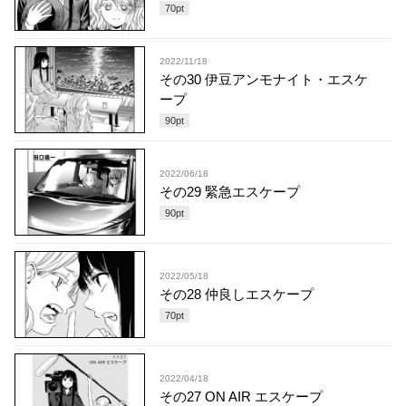
70
pt
2022/11/18
その30 伊豆アンモナイト・エスケ
ープ
90
pt
2022/06/18
その29 緊急エスケープ
90
pt
2022/05/18
その28 仲良しエスケープ
70
pt
2022/04/18
その27 ON AIR エスケープ