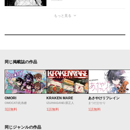
もっと見る
同じ掲載誌の作品
OMORI
KRAKEN MARE
あさやけリフレイン
OMOCAT/此糸縫
IZU/HAGANE/原正人
まつだひかり
3話無料
1話無料
1話無料
同じジャンルの作品