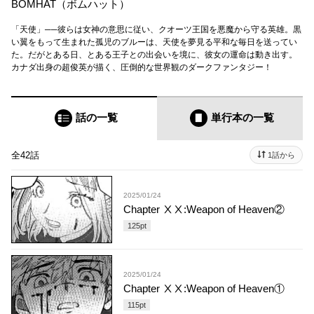
BOMHAT（ボムハット）
「天使」──彼らは女神の意思に従い、クオーツ王国を悪魔から守る英雄。黒
い翼をもって生まれた孤児のブルーは、天使を夢見る平和な毎日を送ってい
た。だがとある日、とある王子との出会いを境に、彼女の運命は動き出す。
カナダ出身の超俊英が描く、圧倒的な世界観のダークファンタジー！
話の一覧
単行本
の一覧
全42話
1話から
2025/01/24
Chapter ⅩⅩ:Weapon of Heaven②
125
pt
2025/01/24
Chapter ⅩⅩ:Weapon of Heaven①
115
pt