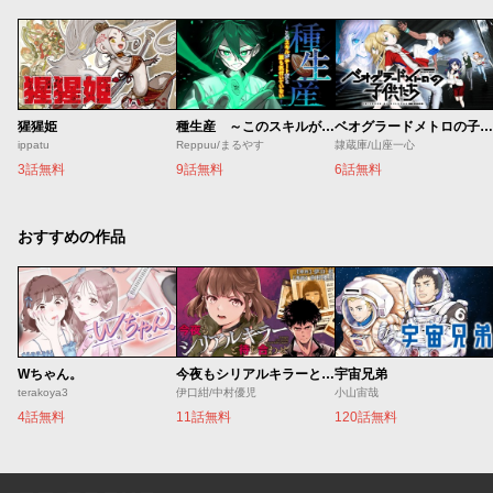
猩猩姫
種生産 ～このスキルがチートだとまだ誰も気付いていない～
ベオグラードメトロの子供たち
ippatu
Reppuu/まるやす
隷蔵庫/山座一心
3話無料
9話無料
6話無料
おすすめの作品
Wちゃん。
今夜もシリアルキラーと待ち合わせ
宇宙兄弟
terakoya3
伊口紺/中村優児
小山宙哉
4話無料
11話無料
120話無料