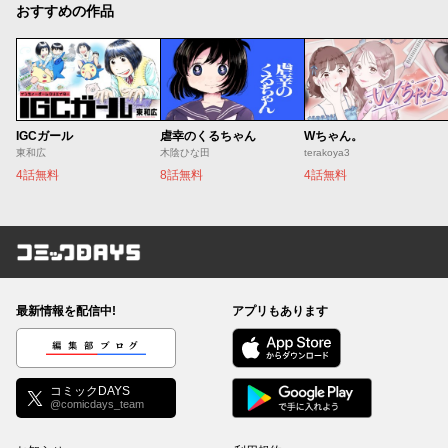
おすすめの作品
IGCガール
虐幸のくるちゃん
Wちゃん。
東和広
木陰ひな田
terakoya3
4話無料
8話無料
4話無料
コミックDAYS
最新情報を配信中!
アプリもあります
編集部ブログ
コミックDAYS
@comicdays_team