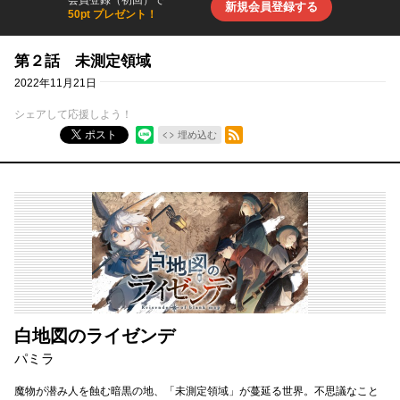
新規会員登録する
50pt プレゼント！
第２話 未測定領域
2022年11月21日
シェアして応援しよう！
RSSフィード
ポスト
埋め込む
白地図のライゼンデ
パミラ
魔物が潜み人を蝕む暗黒の地、「未測定領域」が蔓延る世界。不思議なこと