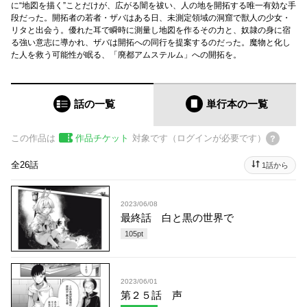
に“地図を描く”ことだけが、広がる闇を祓い、人の地を開拓する唯一有効な手
段だった。開拓者の若者・ザバはある日、未測定領域の洞窟で獣人の少女・
リタと出会う。優れた耳で瞬時に測量し地図を作るその力と、奴隷の身に宿
る強い意志に導かれ、ザバは開拓への同行を提案するのだった。魔物と化し
た人を救う可能性が眠る、「廃都アムステルム」への開拓を。
話の一覧
単行本
の一覧
この作品は
作品チケット
対象です（ログインが必要です）
全26話
1話から
2023/06/08
最終話 白と黒の世界で
105
pt
2023/06/01
第２５話 声