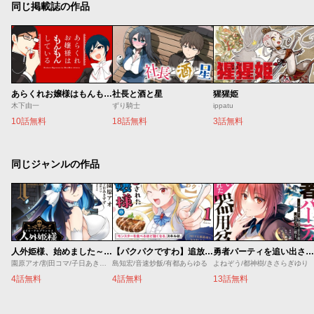
同じ掲載誌の作品
あらくれお嬢様はもんもんしている
社長と酒と星
猩猩姫
木下由一
ずり騎士
ippatu
10話無料
18話無料
3話無料
同じジャンルの作品
人外姫様、始めました～Ｆｒｅｅ Ｌｉｆｅ Ｆａｎｔａｓｙ Ｏｎｌｉｎｅ～
【パクパクですわ】追放されたお嬢様の『モンスターを食べるほど強くなる』スキルは、１食で１レベルアップする前代未聞の最強スキルでした。３日で人類最強になりましたわ～！
勇者パーティを追い出された器用貧乏 ～パーティ事情で付与術士をやっていた剣士、万能へと至る～
園原アオ/割田コマ/子日あきすず/Ｓｈｅｒｒｙ
島知宏/音速炒飯/有都あらゆる
よねぞう/都神樹/きさらぎゆり
4話無料
4話無料
13話無料