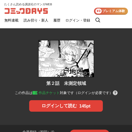
たくさん読める講談社のマンガWEB
コミックDAYS
¥0
プレミアム体験
無料連載
読み切り・新人
履歴
ログイン・登録
検
索
第２話 未測定領域
この作品は
作品チケット
対象です（ログインが必要です）
ログインして読む
145pt
会員登録（初回）で