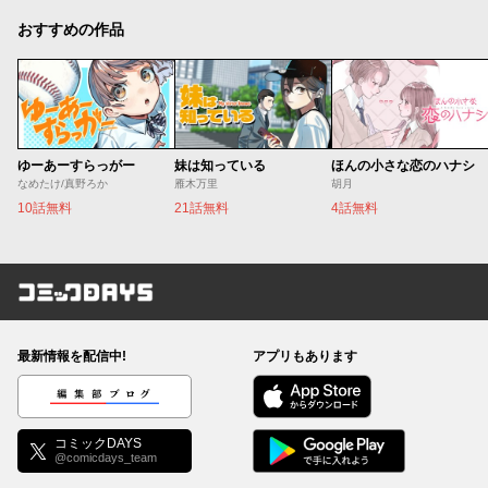
おすすめの作品
ゆーあーすらっがー
妹は知っている
ほんの小さな恋のハナシ
なめたけ/真野ろか
雁木万里
胡月
10話無料
21話無料
4話無料
コミックDAYS
最新情報を配信中!
アプリもあります
編集部ブログ
コミックDAYS
@comicdays_team