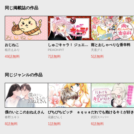
同じ掲載誌の作品
おじねこ
しゅごキャラ！ ジュエルジョーカー
雨とおしゃべりな香辛料
植月えみり
PEACH-PIT
天道グミ
49話無料
7話無料
5話無料
同じジャンルの作品
僕のいとこのおねえさん
ぴちぴちピッチ ａｑｕａ
だれでも抱けるキミが好き
春野ユキト
花森ぴんく
武田スーパー
8話無料
1話無料
6話無料