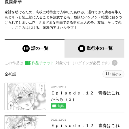
夏園豪華
家計を助けるため、高校に特待生で入学したあゆみ。遅れてきた青春を取り
もどそうと陸上部に入ることを決意するも、危険なイケメン・唯愛に目をつ
けられてしまい…!? さまざまな理由で走る男女三人の夢、友情、そして恋
――。こころはじける、刺激的アオハルラブ！
話の一覧
単行本
の一覧
この作品は
作品チケット
対象です（ログインが必要です）
全40話
1話から
2023/12/01
Ｅｐｉｓｏｄｅ．１２ 青春はこれ
からも（３）
無料
2023/12/01
Ｅｐｉｓｏｄｅ．１２ 青春はこれ