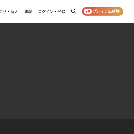
プレミアム体験
切り・新人
履歴
ログイン・登録
検
¥0
索