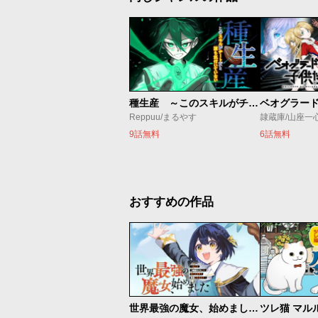
種生産 ～このスキルがチートだとまだ誰も気付いていない～
Reppuu/まるやす
隷蔵庫/山座一
9話無料
6話無料
おすすめの作品
世界最強の魔女、始めました ～私だけ『攻略サイト』を見れる世界で自由に生きます～
ツレ猫 マル