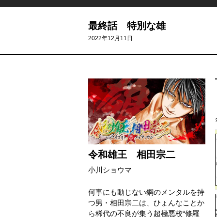
最終話 特別な雄
2022年12月11日
令和雄王 相田宗二
小川ショウマ
何事にも動じない鋼のメンタルを持
つ男・相田宗二は、ひょんなことか
ら稀代の不良が集う超極悪校“修羅