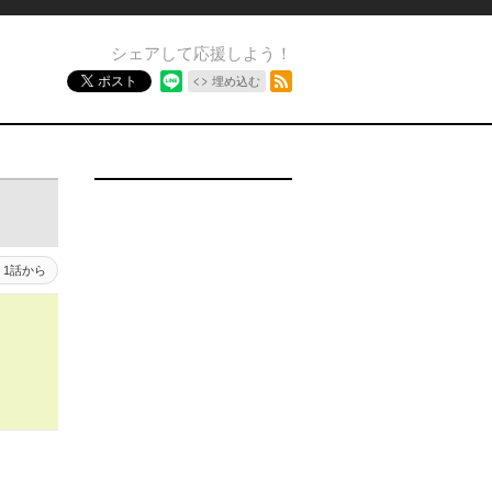
シェアして応援しよう！
RSSフィード
ポスト
埋め込む
1話から