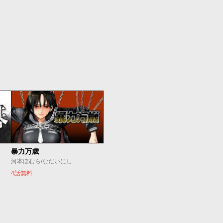
暴力万歳
河本ほむら/なだいにし
4話無料