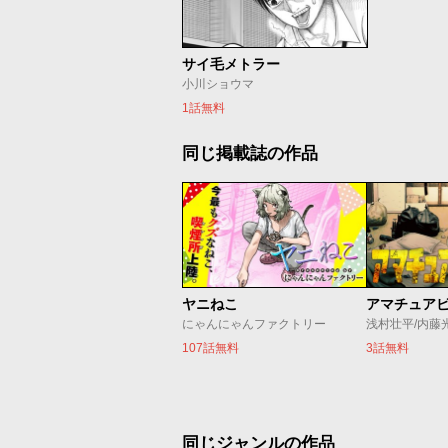
サイ毛メトラー
小川ショウマ
1話無料
同じ掲載誌の作品
ヤニねこ
アマチュア
にゃんにゃんファクトリー
浅村壮平/内藤
107話無料
3話無料
同じジャンルの作品