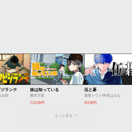
ビジランテ
妹は知っている
伍と碁
光太郎
雁木万里
蓮尾トウト/仲里はるな
21話無料
8話無料
もっと見る