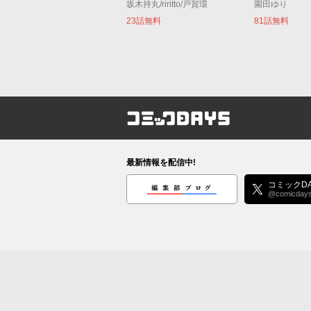
坂木持丸/riritto/戸賀環
園田ゆり
23話無料
81話無料
コミックDAYS
最新情報を配信中!
編集部ブログ
コミックDA
@comicday