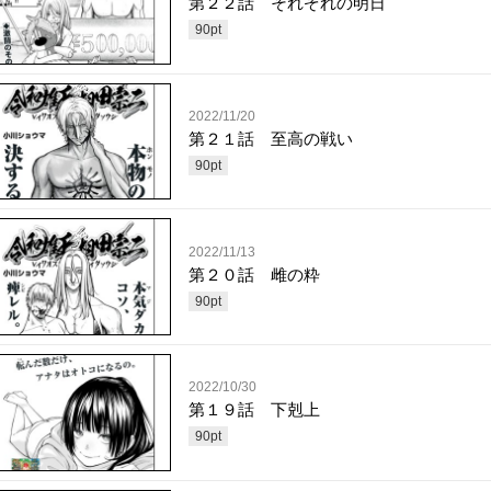
第２２話 それぞれの明日
90
pt
2022/11/20
第２１話 至高の戦い
90
pt
2022/11/13
第２０話 雌の粋
90
pt
2022/10/30
第１９話 下剋上
90
pt