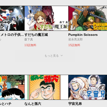
ベオグラードメトロの子供たち
すだちの魔王城
Pumpkin Scissors
心
森下真
岩永亮太郎
13話無料
15話無料
もっと見る
ルとハチ
なんと孫六
宇宙兄弟