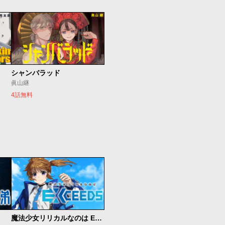
シャンバラッド
眞山継
4話無料
魔法少女リリカルなのは EXCEEDS