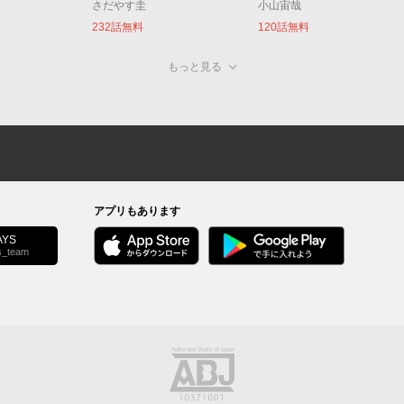
さだやす圭
小山宙哉
232話無料
120話無料
もっと見る
アプリもあります
YS
s_team