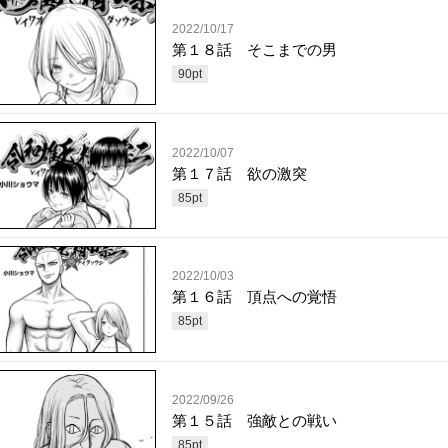
2022/10/17
第１８話 そこまでの男
90
pt
2022/10/07
第１７話 欲の激突
85
pt
2022/10/03
第１６話 頂点への覚悟
85
pt
2022/09/26
第１５話 強敵との戦い
85
pt