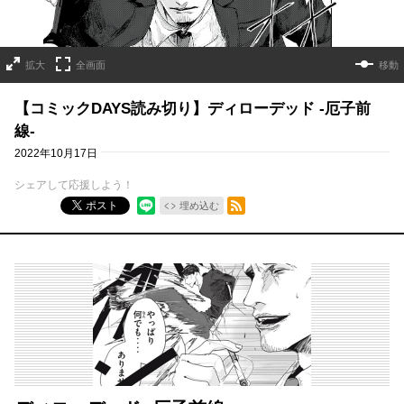
拡大
全画面
移動
【コミックDAYS読み切り】ディローデッド -厄子前
線-
2022年10月17日
シェアして応援しよう！
RSSフィード
ポスト
埋め込む