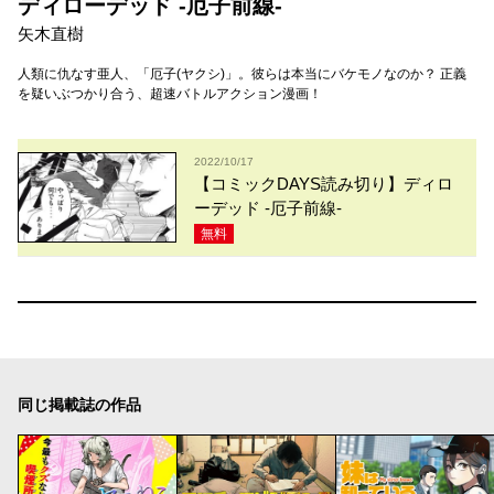
ディローデッド -厄子前線-
矢木直樹
人類に仇なす亜人、「厄子(ヤクシ)」。彼らは本当にバケモノなのか？ 正義
を疑いぶつかり合う、超速バトルアクション漫画！
2022/10/17
【コミックDAYS読み切り】ディロ
ーデッド -厄子前線-
無料
同じ掲載誌の作品