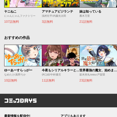
ヤニねこ
アマチュアビジランテ
妹は知っている
にゃんにゃんファクトリー
浅村壮平/内藤光太郎
雁木万里
107話無料
3話無料
21話無料
おすすめの作品
ゆーあーすらっがー
今夜もシリアルキラーと待ち合わせ
世界最強の魔女、始めました ～私だけ『攻略サイト』を見れる世界で自由に生きます～
なめたけ/真野ろか
伊口紺/中村優児
坂木持丸/riritto/戸賀環
10話無料
11話無料
23話無料
コミックDAYS
最新情報を配信中!
アプリもあります