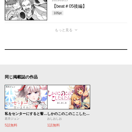
2023/03/15
【beat＃05後編】
105
pt
もっと見る
同じ掲載誌の作品
私をセンターにすると誓いますか？
しかのこのこのここしたんたん
若月ジュン
おしおしお
5話無料
1話無料