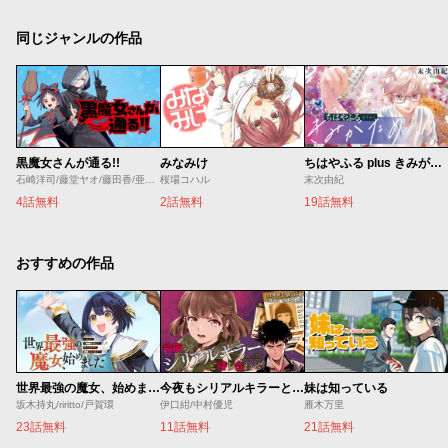
同じジャンルの作品
黒魔女さんが通る!!
みなみけ
ちはやふる plus きみがため
石崎洋司/藤堂ヤオ/藤田香/亜沙美
桜場コハル
末次由紀
4話無料
2話無料
19話無料
おすすめの作品
世界最強の魔女、始めました ～私だけ『攻略サイト』を見れる世界で自由に生きます～
今夜もシリアルキラーと待ち合わせ
妹は知っている
坂木持丸/riritto/戸賀環
伊口紺/中村優児
雁木万里
23話無料
11話無料
21話無料