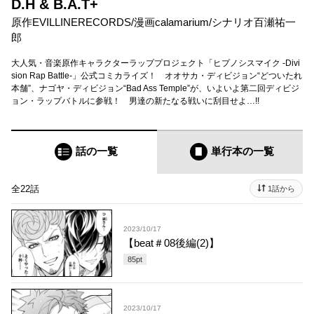
D.H & B.A.T+
原作EVILLINERECORDS
/
漫画calamarium
/
シナリオ百瀬祐一
郎
大人気・音楽原作キャラクターラッププロジェクト「ヒプノシスマイク -Divi
sion Rap Battle-」公式コミカライズ！ オオサカ・ディビジョン“どついたれ
本舗”、ナゴヤ・ディビジョン“Bad Ass Temple”が、いよいよ第二回ディビジ
ョン・ラップバトルに参戦！ 男達の新たなる戦いに刮目せよ…!!
話の一覧
単行本
の一覧
全22話
1話から
2023/10/17
【beat＃08後編(2)】
85
pt
2023/10/17