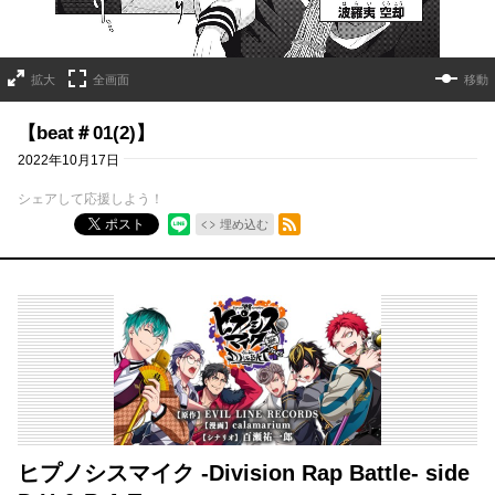
拡大
全画面
移動
【beat＃01(2)】
2022年10月17日
シェアして応援しよう！
RSSフィード
ポスト
埋め込む
ヒプノシスマイク -Division Rap Battle- side