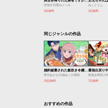
異世界帰りの元勇者ですが、デスゲームに巻き込まれました
お兄ちゃん
空地大乃/黒山メッキ
ねことうふ
4話無料
2話無料
同じジャンルの作品
婚約破棄された飯炊き令嬢の私は冷酷公爵と専属契約しました～ですが胃袋を掴んだ結果、冷たかった公爵様がどんどん優しくなっています～
青空あかな/七福あくび/黒裄
斯道歩/明石六
28話無料
7話無料
おすすめの作品