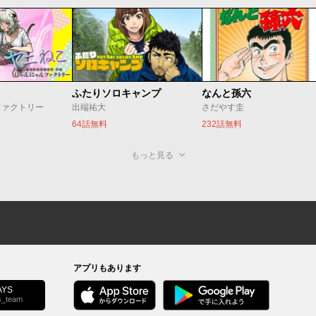
ふたりソロキャンプ
なんと孫六
ファクトリー
出端祐大
さだやす圭
64話無料
232話無料
もっと見る
アプリもあります
YS
s_team