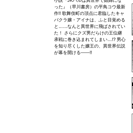
小説『JKハルは異世界で娼婦にな
った』（早川書房）の平鳥コウ最新
作!! 歌舞伎町の頂点に君臨したキャ
バクラ嬢・アイナは、ふと目覚める
と……なんと異世界に飛ばされてい
た！ さらにクズ男だらけの王位継
承戦に巻き込まれてしまい…!? 男心
を知り尽くした嬢王の、異世界伝説
が幕を開ける――!!