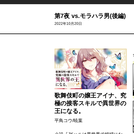
第7夜 vs.モラハラ男(後編)
2022年10月20日
歌舞伎町の嬢王アイナ、究
極の接客スキルで異世界の
王になる。
平鳥コウ
/
暁葉