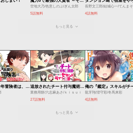
はおしまい！
魔力0で最強の大賢者 ～それは魔法ではない、物理だ！～
空地大乃/色意しのぶ/ぎん太郎
長野文三郎/結城心一/てんまそ
5話無料
4話無料
もっと見る
最強出戻り中年冒険者は、今さら命なんてかけたくない
追放されたチート付与魔術師は気ままなセカンドライフを謳歌する。 ～俺は武器だけじゃなく、あらゆるものに『強化ポイント』を付与できるし、俺の意思でいつでも効果を解除できるけど、残った人たち大丈夫？～
郎
業務用餅/六志麻あさ/ｋｉｓｕｉ
龍牙翔/澄守彩/冬馬来彩
27話無料
4話無料
もっと見る