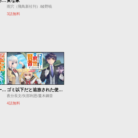
ダンジョン島で宿屋をやろう！ 創造魔法を貰った俺の細腕繁盛記
変な家
雨穴（飛鳥新社刊）/綾野暁
3話無料
俺の『鑑定』スキルがチートすぎて
ゴミ以下だと追放された使用人、実は前世賢者です ～史上最強の賢者、世界最高峰の学園に通う～
夜分長文/矢部利恩/蔓木鋼音
4話無料