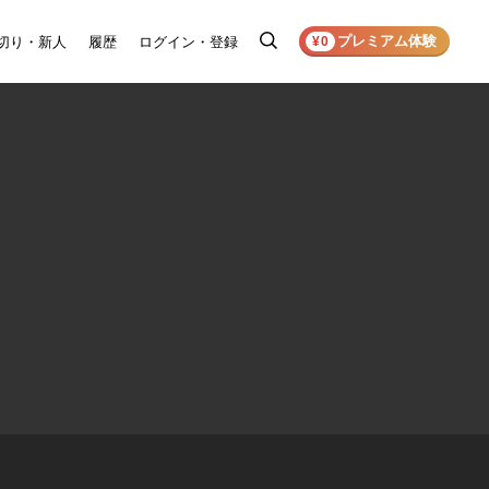
プレミアム体験
切り・新人
履歴
ログイン・登録
検
¥0
索