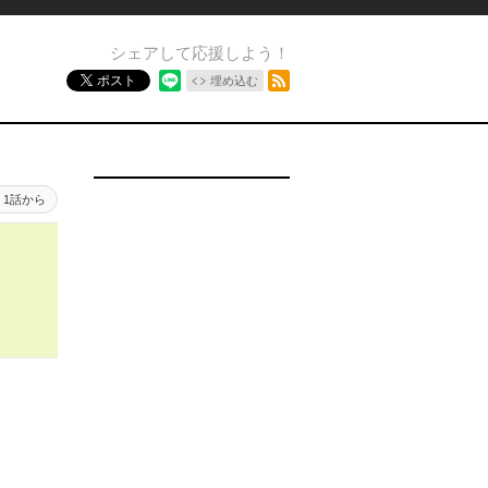
シェアして応援しよう！
RSSフィード
ポスト
埋め込む
1話から