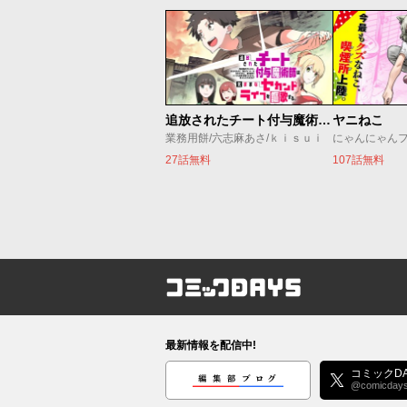
追放されたチート付与魔術師は気ままなセカンドライフを謳歌する。 ～俺は武器だけじゃなく、あらゆるものに『強化ポイント』を付与できるし、俺の意思でいつでも効果を解除できるけど、残った人たち大丈夫？～
ヤニねこ
業務用餅/六志麻あさ/ｋｉｓｕｉ
にゃんにゃん
27話無料
107話無料
コミックDAYS
最新情報を配信中!
編集部ブログ
コミックDA
@comicday