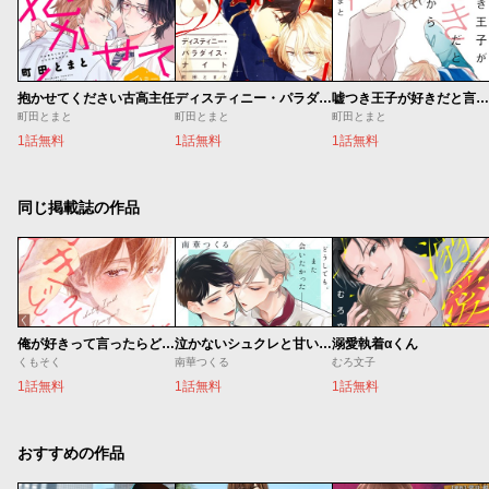
抱かせてください古高主任
ディスティニー・パラダイス・ナイト 分冊版
嘘つき王子が好きだと言うから
町田とまと
町田とまと
町田とまと
1話無料
1話無料
1話無料
同じ掲載誌の作品
俺が好きって言ったらどうする？
泣かないシュクレと甘いキス
溺愛執着αくん
くもそく
南華つくる
むろ文子
1話無料
1話無料
1話無料
おすすめの作品