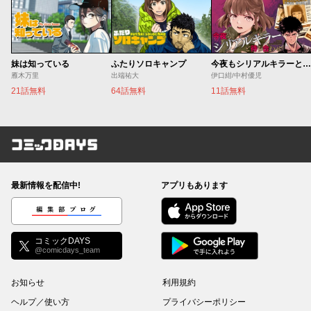
妹は知っている
ふたりソロキャンプ
今夜もシリアルキラーと待ち合わせ
雁木万里
出端祐大
伊口紺/中村優児
21話無料
64話無料
11話無料
コミックDAYS
最新情報を配信中!
アプリもあります
編集部ブログ
コミックDAYS
@comicdays_team
お知らせ
利用規約
ヘルプ／使い方
プライバシーポリシー