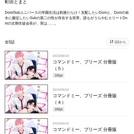
町田とまと
Dom/Subユニバースの学園生活は刺激だらけ！支配したいDomと、Domの命
令に服従したいSubの第二の性が存在する世界。誰もがうらやむエリートDo
mの次期生徒会長が、実は……。
全5話
1話から
2023/08/10
コマンドミー、プリーズ 分冊版
（５）
180
pt
2023/06/10
コマンドミー、プリーズ 分冊版
（４）
180
pt
2023/04/10
コマンドミー、プリーズ 分冊版