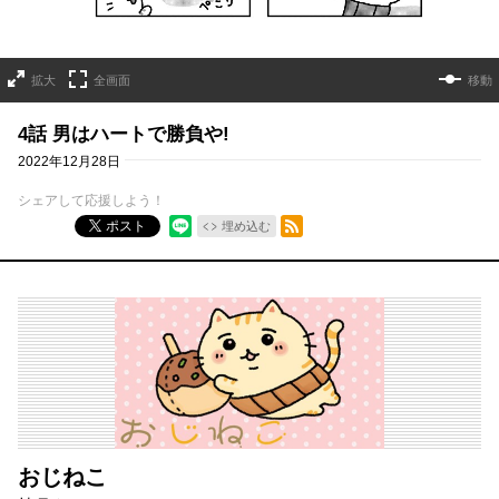
拡大
全画面
移動
4話 男はハートで勝負や!
2022年12月28日
シェアして応援しよう！
RSSフィード
ポスト
埋め込む
おじねこ