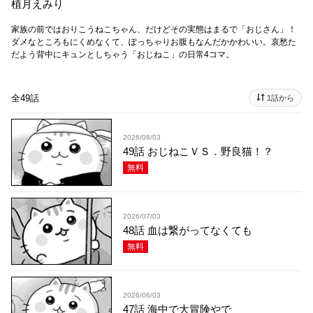
植月えみり
家族の前ではおりこうねこちゃん、だけどその実態はまるで「おじさん」！
ダメなところもにくめなくて、ぽっちゃりお腹もなんだかかわいい。哀愁た
だよう背中にキュンとしちゃう「おじねこ」の日常4コマ。
全49話
1話から
2026/08/03
49話 おじねこＶＳ．野良猫！？
無料
2026/07/03
48話 血は繋がってなくても
無料
2026/06/03
47話 海中で大冒険やで