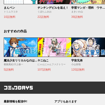
まんペン
チンチンデビルを追え！
学習マンガ・理科 ウサウサ！
トミムラコタ
くぼたふみお
まきいわ山
10話無料
22話無料
39話無料
おすすめの作品
魔法少女リリカルなのは EXCEEDS
ヤニねこ
宇宙兄弟
都築真紀/川上修一
にゃんにゃんファクトリー
小山宙哉
5話無料
107話無料
120話無料
コミックDAYS
最新情報を配信中!
アプリもあります