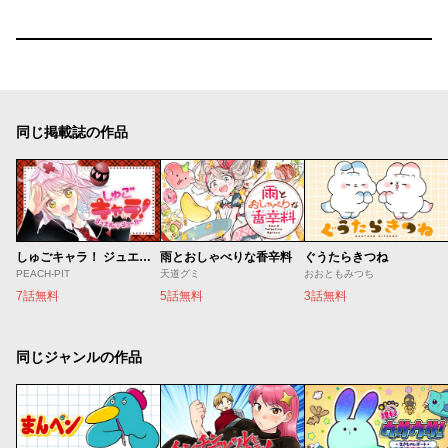
同じ掲載誌の作品
しゅごキャラ！ ジュエルジョーカー
雨とおしゃべりな香辛料
ぐうたらきつね
PEACH-PIT
天道グミ
おおともみつち
7話無料
5話無料
3話無料
同じジャンルの作品