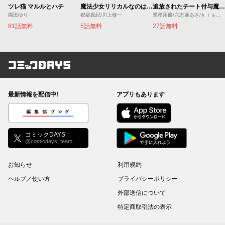
ツレ猫 マルルとハチ
魔法少女リリカルなのは EXCEEDS
追放されたチート付与魔術師は気ままなセカンドライフを謳歌する。 ～俺は武器だけじゃなく、あらゆるものに『強化ポイント』を付与できるし、俺の意思でいつでも効果を解除できるけど、残った人たち大丈夫？～
園田ゆり
都築真紀/川上修一
業務用餅/六志麻あさ/ｋｉｓｕｉ
81話無料
5話無料
27話無料
コミックDAYS
最新情報を配信中!
アプリもあります
編集部ブログ
コミックDAYS
@comicdays_team
お知らせ
利用規約
ヘルプ／使い方
プライバシーポリシー
外部送信について
特定商取引法の表示