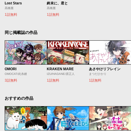
Lost Stars
終末に、君と
高橋麗
高橋麗
1話無料
1話無料
同じ掲載誌の作品
OMORI
KRAKEN MARE
あさやけリフレイン
OMOCAT/此糸縫
IZU/HAGANE/原正人
まつだひかり
3話無料
1話無料
1話無料
おすすめの作品