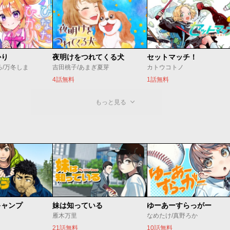
かり
夜明けをつれてくる犬
セットマッチ！
ろ/万冬しま
吉田桃子/あまぎ夏芽
カトウコトノ
4話無料
1話無料
もっと見る
キャンプ
妹は知っている
ゆーあーすらっがー
雁木万里
なめたけ/真野ろか
21話無料
10話無料