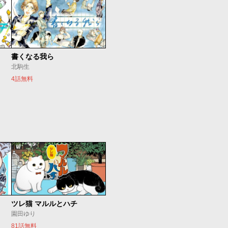
書くなる我ら
北駒生
4話無料
ツレ猫 マルルとハチ
園田ゆり
81話無料