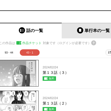
話の一覧
単行本
の一覧
この作品は
作品チケット
対象です（ログインが必要です）
93 - 44
43 - 1
2024/02/24
第１３話（３）
無料
2024/02/24
第１３話（２）
無料