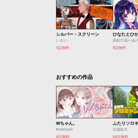
シルバー・スクリーン
ひなたとひ
いまい
高杉六花/べあ
4話無料
8話無料
おすすめの作品
Wちゃん。
ふたりソロ
terakoya3
出端祐大
4話無料
64話無料