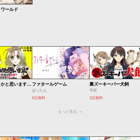
トワールド
それってどうかと思います！～転職女子、ブラック企業でサバイブする。～
ファタールゲーム
裏ズーキーパー犬飼
ばったん
平田
6話無料
2話無料
もっと見る