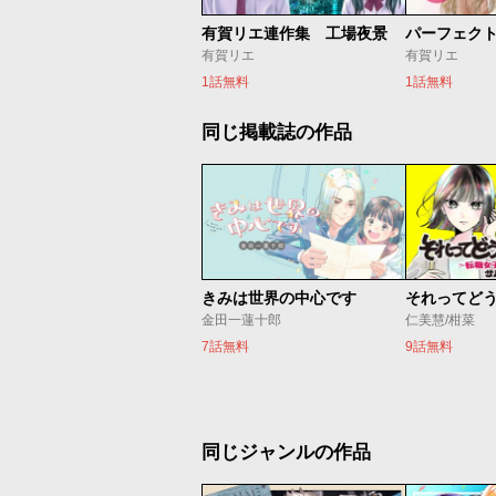
有賀リエ連作集 工場夜景
パーフェク
有賀リエ
有賀リエ
1話無料
1話無料
同じ掲載誌の作品
きみは世界の中心です
金田一蓮十郎
仁美慧/柑菜
7話無料
9話無料
同じジャンルの作品