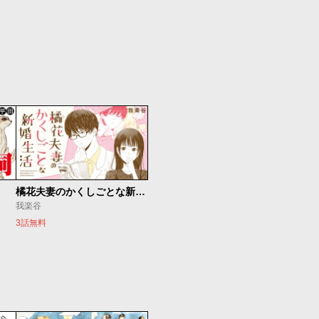
橘花夫妻のかくしごとな新婚生活
我楽谷
3話無料