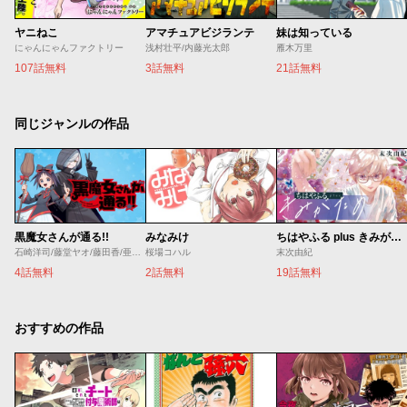
ヤニねこ
アマチュアビジランテ
妹は知っている
にゃんにゃんファクトリー
浅村壮平/内藤光太郎
雁木万里
107話無料
3話無料
21話無料
同じジャンルの作品
黒魔女さんが通る!!
みなみけ
ちはやふる plus きみがため
石崎洋司/藤堂ヤオ/藤田香/亜沙美
桜場コハル
末次由紀
4話無料
2話無料
19話無料
おすすめの作品