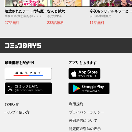
追放されたチート付与魔術師は気ままなセカンドライフを謳歌する。 ～俺は武器だけじゃなく、あらゆるものに『強化ポイント』を付与できるし、俺の意思でいつでも効果を解除できるけど、残った人たち大丈夫？～
なんと孫六
今夜もシリアルキラーと待ち合わせ
業務用餅/六志麻あさ/ｋｉｓｕｉ
さだやす圭
伊口紺/中村優児
27話無料
232話無料
11話無料
コミックDAYS
最新情報を配信中!
アプリもあります
編集部ブログ
コミックDAYS
@comicdays_team
お知らせ
利用規約
ヘルプ／使い方
プライバシーポリシー
外部送信について
特定商取引法の表示