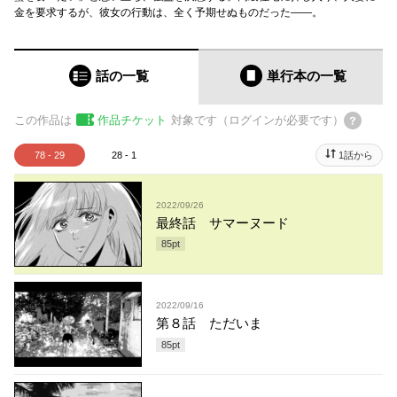
金を要求するが、彼女の行動は、全く予期せぬものだった――。
話の一覧
単行本
の一覧
この作品は
作品チケット
対象です（ログインが必要です）
78 - 29
28 - 1
1話から
2022/09/26
最終話 サマーヌード
85
pt
2022/09/16
第８話 ただいま
85
pt