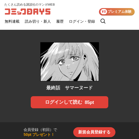
たくさん読める講談社のマンガWEB
コミックDAYS
¥0
プレミアム体験
無料連載
読み切り・新人
履歴
ログイン・登録
検
索
最終話 サマーヌード
ログインして読む
85pt
会員登録（初回）で
新規会員登録する
50pt プレゼント！