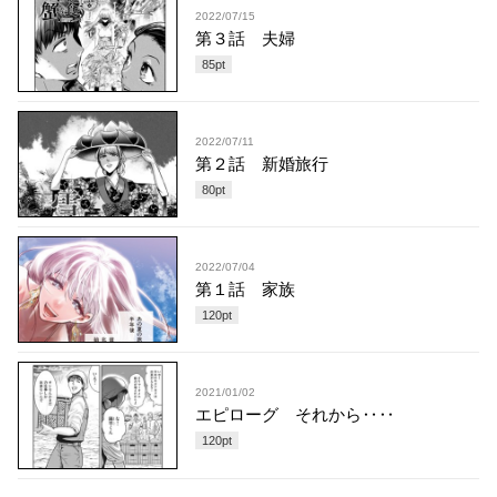
2022/07/15
第３話 夫婦
85
pt
2022/07/11
第２話 新婚旅行
80
pt
2022/07/04
第１話 家族
120
pt
2021/01/02
エピローグ それから‥‥
120
pt