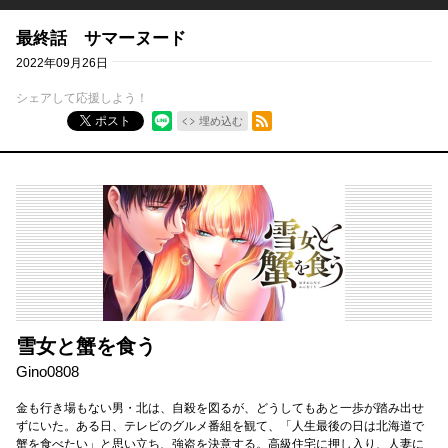
最終話 サマーヌード
2022年09月26日
シェアして応援しよう！
RSSフィード
ポスト
埋め込む
雪女と蟹を食う
Gino0808
金も行き場もない男・北は、自殺を図るが、どうしてもあと一歩が踏み出せ
ずにいた。ある日、テレビのグルメ番組を観て、「人生最後の日は北海道で
蟹を食べたい」と思い立ち、強盗を決意する。高級住宅に押し入り、人妻に