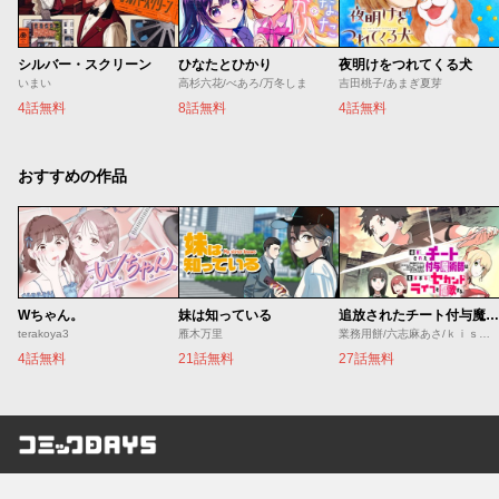
シルバー・スクリーン
ひなたとひかり
夜明けをつれてくる犬
いまい
高杉六花/べあろ/万冬しま
吉田桃子/あまぎ夏芽
4話無料
8話無料
4話無料
おすすめの作品
Wちゃん。
妹は知っている
追放されたチート付与魔術師は気ままなセカンドライフを謳歌する。 ～俺は武器だけじゃなく、あらゆるものに『強化ポイント』を付与できるし、俺の意思でいつでも効果を解除できるけど、残った人たち大丈夫？～
terakoya3
雁木万里
業務用餅/六志麻あさ/ｋｉｓｕｉ
4話無料
21話無料
27話無料
コミックDAYS