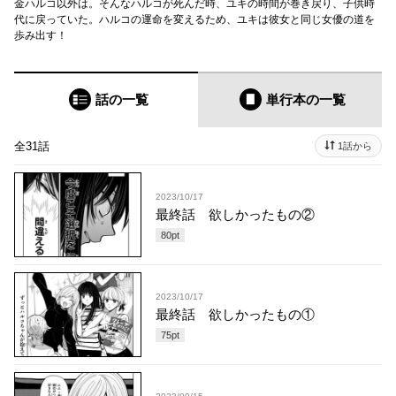
金ハルコ以外は。そんなハルコが死んだ時、ユキの時間が巻き戻り、子供時
代に戻っていた。ハルコの運命を変えるため、ユキは彼女と同じ女優の道を
歩み出す！
話の一覧
単行本
の一覧
全31話
1話から
2023/10/17
最終話 欲しかったもの②
80
pt
2023/10/17
最終話 欲しかったもの①
75
pt