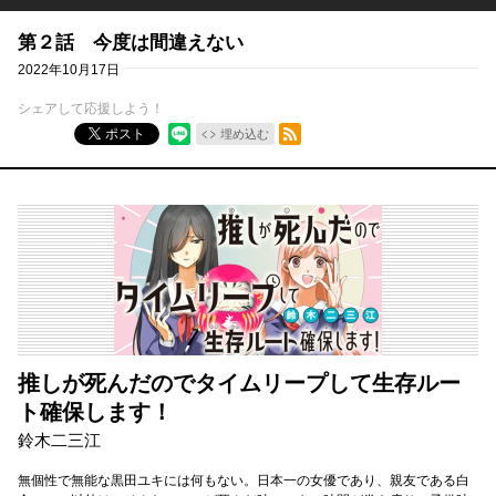
第２話 今度は間違えない
2022年10月17日
シェアして応援しよう！
RSSフィード
ポスト
埋め込む
推しが死んだのでタイムリープして生存ルー
ト確保します！
鈴木二三江
無個性で無能な黒田ユキには何もない。日本一の女優であり、親友である白