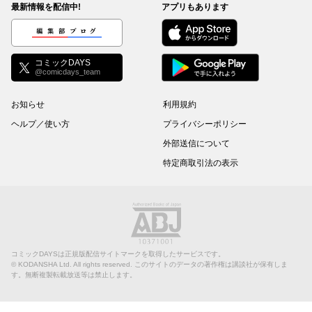
最新情報を配信中!
アプリもあります
編集部ブログ
コミックDAYS
@comicdays_team
お知らせ
利用規約
ヘルプ／使い方
プライバシーポリシー
外部送信について
特定商取引法の表示
コミックDAYSは正規版配信サイトマークを取得したサービスです。
©
KODANSHA Ltd.
All rights reserved. このサイトのデータの著作権は講談社が保有しま
す。無断複製転載放送等は禁止します。