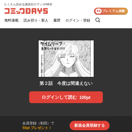
たくさん読める講談社のマンガWEB
コミックDAYS
¥0
プレミアム体験
無料連載
読み切り・新人
履歴
ログイン・登録
検
索
第２話 今度は間違えない
ログインして読む
100pt
会員登録（初回）で
新規会員登録する
50pt プレゼント！