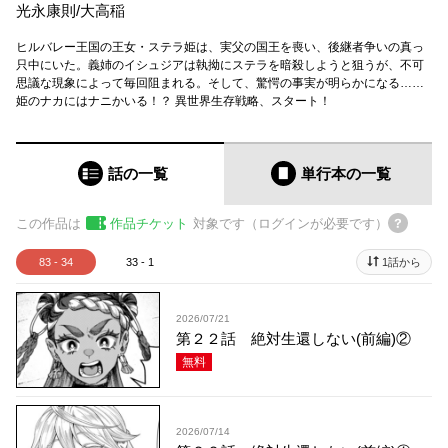
光永康則
/
大高稲
ヒルバレー王国の王女・ステラ姫は、実父の国王を喪い、後継者争いの真っ
只中にいた。義姉のイシュジアは執拗にステラを暗殺しようと狙うが、不可
思議な現象によって毎回阻まれる。そして、驚愕の事実が明らかになる……
姫のナカにはナニかいる！？ 異世界生存戦略、スタート！
話の一覧
単行本
の一覧
この作品は
作品チケット
対象です（ログインが必要です）
83 - 34
33 - 1
1話から
2026/07/21
第２２話 絶対生還しない(前編)②
無料
2026/07/14