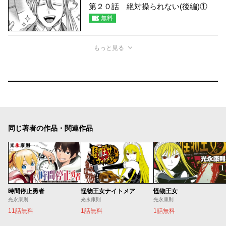
第２０話 絶対操られない(後編)①
無料
もっと見る
同じ著者の作品・関連作品
時間停止勇者
怪物王女ナイトメア
怪物王女
光永康則
光永康則
光永康則
11話無料
1話無料
1話無料