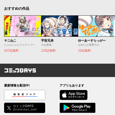
おすすめの作品
ヤニねこ
宇宙兄弟
ゆーあーすらっがー
にゃんにゃんファクトリー
小山宙哉
なめたけ/真野ろか
107話無料
120話無料
10話無料
コミックDAYS
最新情報を配信中!
アプリもあります
編集部ブログ
コミックDAYS
@comicdays_team