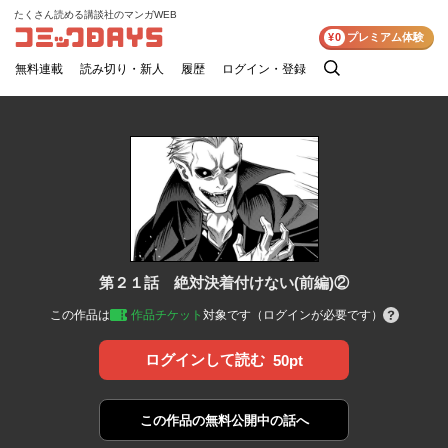
たくさん読める講談社のマンガWEB
コミックDAYS
¥0
プレミアム体験
無料連載
読み切り・新人
履歴
ログイン・登録
検
索
第２１話 絶対決着付けない(前編)②
この作品は
作品チケット
対象です（ログインが必要です）
ログインして読む
50pt
この作品の
無料公開中の話へ