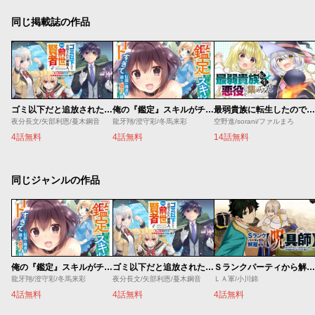
同じ掲載誌の作品
ゴミ以下だと追放された使用人、実は前世賢者です ～史上最強の賢者、世界最高峰の学園に通う～
俺の『鑑定』スキルがチートすぎて
最弱貴族に転生したので悪役たちを集めてみた
夜分長文/矢部利恩/蔓木鋼音
龍牙翔/澄守彩/冬馬来彩
空野進/sorani/ファルまろ
4話無料
4話無料
14話無料
同じジャンルの作品
俺の『鑑定』スキルがチートすぎて
ゴミ以下だと追放された使用人、実は前世賢者です ～史上最強の賢者、世界最高峰の学園に通う～
Ｓランクパーティから解雇された【呪具師】～『呪いのアイテム』しか作れませんが、その性能はアーティファクト級なり……！～
龍牙翔/澄守彩/冬馬来彩
夜分長文/矢部利恩/蔓木鋼音
ＬＡ軍/小川錦
4話無料
4話無料
4話無料