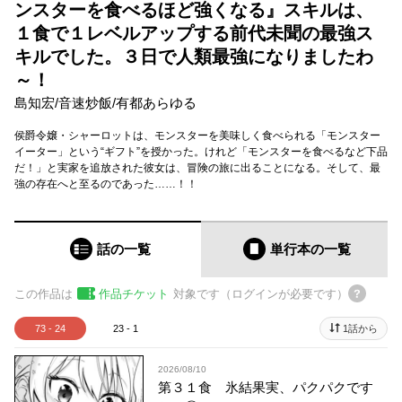
ンスターを食べるほど強くなる』スキルは、
１食で１レベルアップする前代未聞の最強ス
キルでした。３日で人類最強になりましたわ
～！
島知宏
/
音速炒飯
/
有都あらゆる
侯爵令嬢・シャーロットは、モンスターを美味しく食べられる「モンスター
イーター」という“ギフト”を授かった。けれど「モンスターを食べるなど下品
だ！」と実家を追放された彼女は、冒険の旅に出ることになる。そして、最
強の存在へと至るのであった……！！
話の一覧
単行本
の一覧
この作品は
作品チケット
対象です（ログインが必要です）
73 - 24
23 - 1
1話から
2026/08/10
第３１食 氷結果実、パクパクです