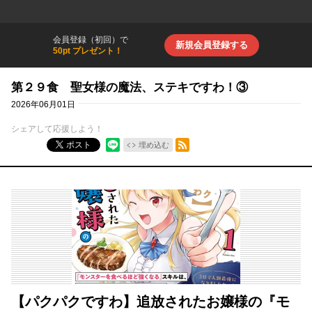
会員登録（初回）で
新規会員登録する
50pt プレゼント！
第２９食 聖女様の魔法、ステキですわ！③
2026年06月01日
シェアして応援しよう！
RSSフィード
ポスト
埋め込む
【パクパクですわ】追放されたお嬢様の『モ