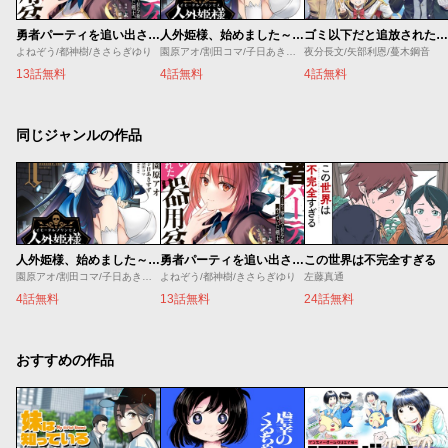
勇者パーティを追い出された器用貧乏 ～パーティ事情で付与術士をやっていた剣士、万能へと至る～
人外姫様、始めました～Ｆｒｅｅ Ｌｉｆｅ Ｆａｎｔａｓｙ Ｏｎｌｉｎｅ～
ゴミ以下だと追放された使用人、実は前世賢者です ～史上最強の賢者、世界最高峰の学園に通う～
よねぞう/都神樹/きさらぎゆり
園原アオ/割田コマ/子日あきすず/Ｓｈｅｒｒｙ
夜分長文/矢部利恩/蔓木鋼音
13話無料
4話無料
4話無料
同じジャンルの作品
人外姫様、始めました～Ｆｒｅｅ Ｌｉｆｅ Ｆａｎｔａｓｙ Ｏｎｌｉｎｅ～
勇者パーティを追い出された器用貧乏 ～パーティ事情で付与術士をやっていた剣士、万能へと至る～
この世界は不完全すぎる
園原アオ/割田コマ/子日あきすず/Ｓｈｅｒｒｙ
よねぞう/都神樹/きさらぎゆり
左藤真通
4話無料
13話無料
24話無料
おすすめの作品