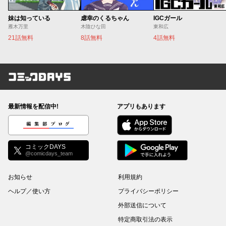
妹は知っている
虐幸のくるちゃん
IGCガール
雁木万里
木陰ひな田
東和広
21話無料
8話無料
4話無料
コミックDAYS
最新情報を配信中!
アプリもあります
編集部ブログ
コミックDAYS
@comicdays_team
お知らせ
利用規約
ヘルプ／使い方
プライバシーポリシー
外部送信について
特定商取引法の表示