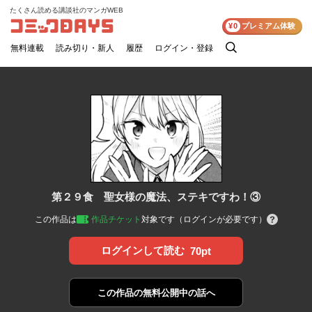
たくさん読める講談社のマンガWEB
コミックDAYS
¥0
プレミアム体験
無料連載
読み切り・新人
履歴
ログイン・登録
検
索
第２９食 聖女様の魔法、ステキですわ！③
この作品は
作品チケット
対象です（ログインが必要です）
ログインして読む
70pt
この作品の
無料公開中の話へ