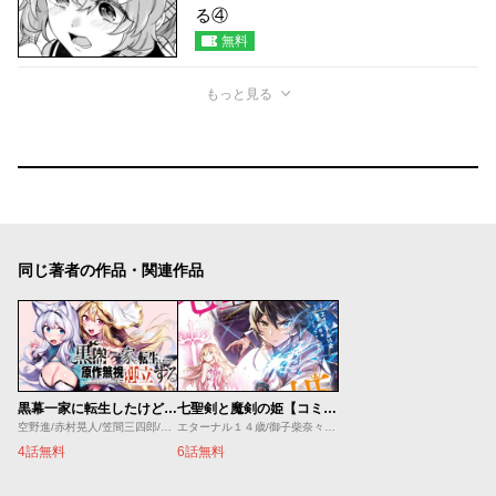
る④
無料
もっと見る
同じ著者の作品・関連作品
黒幕一家に転生したけど原作無視して独立する
七聖剣と魔剣の姫【コミカライズ版】
空野進/赤村晃人/笠間三四郎/るろお
エターナル１４歳/御子柴奈々/ファルまろ
4話無料
6話無料