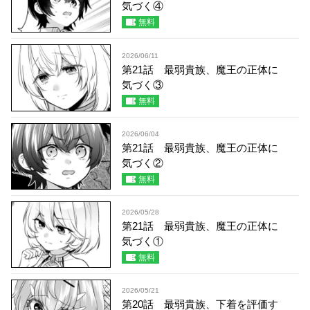
気づく④
無料
2026/06/11
第21話 最弱貴族、魔王の正体に
気づく③
無料
2026/06/04
第21話 最弱貴族、魔王の正体に
気づく②
無料
2026/05/28
第21話 最弱貴族、魔王の正体に
気づく①
無料
2026/05/21
第20話 最弱貴族、下着を評価す