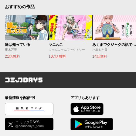
おすすめの作品
妹は知っている
ヤニねこ
あくまでクジャクの話です。
雁木万里
にゃんにゃんファクトリー
小出もと貴
21話無料
107話無料
14話無料
コミックDAYS
最新情報を配信中!
アプリもあります
編集部ブログ
コミックDAYS
@comicdays_team