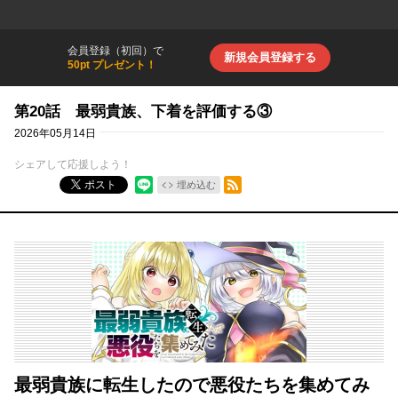
会員登録（初回）で
新規会員登録する
50pt プレゼント！
第20話 最弱貴族、下着を評価する③
2026年05月14日
シェアして応援しよう！
RSSフィード
ポスト
埋め込む
最弱貴族に転生したので悪役たちを集めてみ