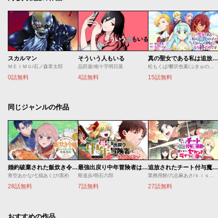
スカルマン
そういう人もいる
真の聖女である私は追放されました。だからこの国はもう終わりです
ＭＥＩＭＵ/石ノ森章太郎
品田遊/南十字明日菜
松もくば/鬱沢色素/ぷきゅのすけ
0話無料
4話無料
15話無料
同じジャンルの作品
婚約破棄された飯炊き令嬢の私は冷酷公爵と専属契約しました～ですが胃袋を掴んだ結果、冷たかった公爵様がどんどん優しくなっています～
最強出戻り中年冒険者は、今さら命なんてかけたくない
追放されたチート付与魔術師は気ままなセカンドライフを謳歌する。 ～俺は武器だけじゃなく、あらゆるものに『強化ポイント』を付与できるし、俺の意思でいつでも効果を解除できるけど、残った人たち大丈夫？～
青空あかな/七福あくび/黒裄
斯道歩/明石六郎
業務用餅/六志麻あさ/ｋｉｓｕｉ
28話無料
7話無料
27話無料
おすすめの作品