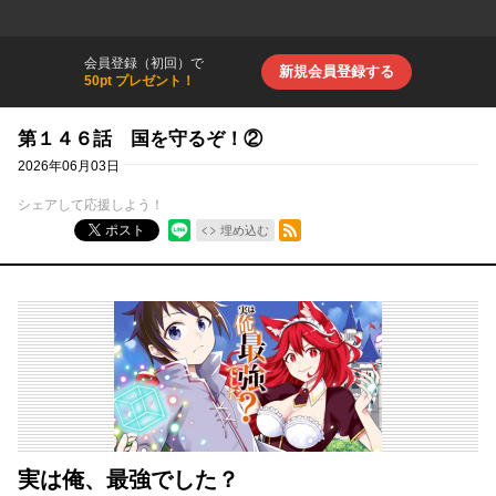
会員登録（初回）で
新規会員登録する
50pt プレゼント！
第１４６話 国を守るぞ！②
2026年06月03日
シェアして応援しよう！
RSSフィード
ポスト
埋め込む
実は俺、最強でした？