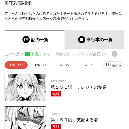
澄守彩
/
高橋愛
赤ちゃんに転生したのに捨てられた！チート魔法力で生き延びろ！小説家に
なろうの澄守彩原作の人気作を高橋 愛がコミカライズ！
話の一覧
単行本
の一覧
この作品は
作品チケット
対象です（ログインが必要です）
176 - 127
126 - 77
76 - 27
26 - 1
1話から
2026/08/05
第１５１話 テレジアの秘密
無料
2026/07/22
第１５０話 支配する者
無料