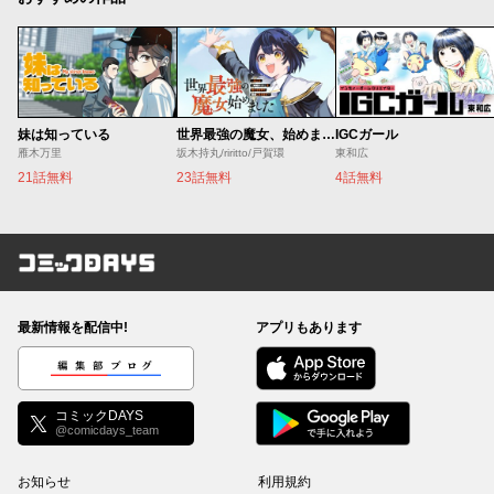
妹は知っている
世界最強の魔女、始めました ～私だけ『攻略サイト』を見れる世界で自由に生きます～
IGCガール
雁木万里
坂木持丸/riritto/戸賀環
東和広
21話無料
23話無料
4話無料
コミックDAYS
最新情報を配信中!
アプリもあります
編集部ブログ
コミックDAYS
@comicdays_team
お知らせ
利用規約