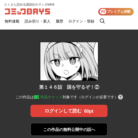
たくさん読める講談社のマンガWEB
コミックDAYS
¥0
プレミアム体験
無料連載
読み切り・新人
履歴
ログイン・登録
検
索
第１４６話 国を守るぞ！②
この作品は
作品チケット
対象です（ログインが必要です）
ログインして読む
60pt
この作品の
無料公開中の話へ