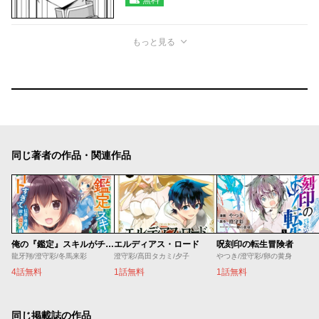
もっと見る
同じ著者の作品・関連作品
俺の『鑑定』スキルがチートすぎて
エルディアス・ロード
呪刻印の転生冒険者
龍牙翔/澄守彩/冬馬来彩
澄守彩/髙田タカミ/夕子
やつき/澄守彩/卵の黄身
4話無料
1話無料
1話無料
同じ掲載誌の作品