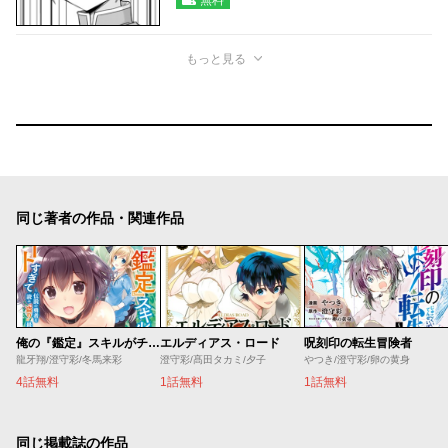
もっと見る
同じ著者の作品・関連作品
俺の『鑑定』スキルがチートすぎて
エルディアス・ロード
呪刻印の転生冒険者
龍牙翔/澄守彩/冬馬来彩
澄守彩/髙田タカミ/夕子
やつき/澄守彩/卵の黄身
4話無料
1話無料
1話無料
同じ掲載誌の作品