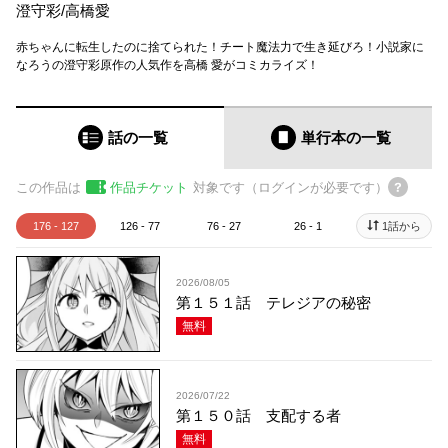
澄守彩
/
高橋愛
赤ちゃんに転生したのに捨てられた！チート魔法力で生き延びろ！小説家に
なろうの澄守彩原作の人気作を高橋 愛がコミカライズ！
話の一覧
単行本
の一覧
この作品は
作品チケット
対象です（ログインが必要です）
176 - 127
126 - 77
76 - 27
26 - 1
1話から
2026/08/05
第１５１話 テレジアの秘密
無料
2026/07/22
第１５０話 支配する者
無料