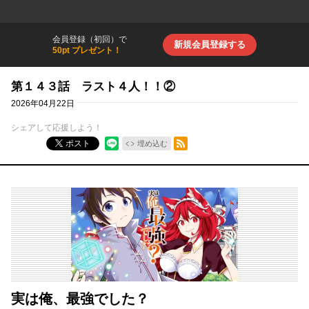
会員登録（初回）で
新規会員登録する
50pt プレゼント！
第１４３話 ラスト４人！！②
2026年04月22日
シェアして応援しよう！
RSSフィード
ポスト
埋め込む
実は俺、最強でした？