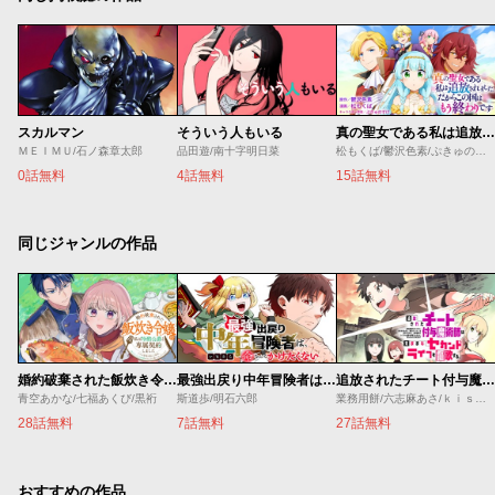
スカルマン
そういう人もいる
真の聖女である私は追放されました。だからこの国はもう終わりです
ＭＥＩＭＵ/石ノ森章太郎
品田遊/南十字明日菜
松もくば/鬱沢色素/ぷきゅのすけ
0話無料
4話無料
15話無料
同じジャンルの作品
婚約破棄された飯炊き令嬢の私は冷酷公爵と専属契約しました～ですが胃袋を掴んだ結果、冷たかった公爵様がどんどん優しくなっています～
最強出戻り中年冒険者は、今さら命なんてかけたくない
追放されたチート付与魔術師は気ままなセカンドライフを謳歌する。 ～俺は武器だけじゃなく、あらゆるものに『強化ポイント』を付与できるし、俺の意思でいつでも効果を解除できるけど、残った人たち大丈夫？～
青空あかな/七福あくび/黒裄
斯道歩/明石六郎
業務用餅/六志麻あさ/ｋｉｓｕｉ
28話無料
7話無料
27話無料
おすすめの作品