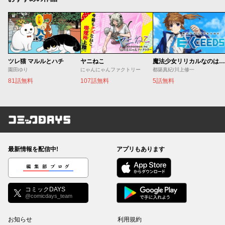
ツレ猫 マルルとハチ
ヤニねこ
魔法少女リリカルなのは EXCEEDS
園田ゆり
にゃんにゃんファクトリー
都築真紀/川上修一
81話無料
107話無料
5話無料
コミックDAYS
最新情報を配信中!
アプリもあります
編集部ブログ
コミックDAYS
@comicdays_team
お知らせ
利用規約