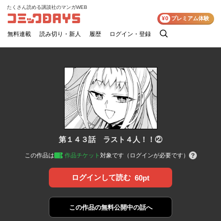
たくさん読める講談社のマンガWEB
コミックDAYS
¥0
プレミアム体験
無料連載
読み切り・新人
履歴
ログイン・登録
検
索
第１４３話 ラスト４人！！②
この作品は
作品チケット
対象です（ログインが必要です）
ログインして読む
60pt
この作品の
無料公開中の話へ