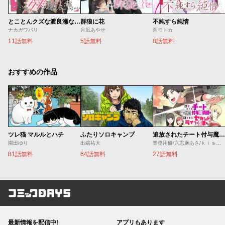
とことんクズな渡良瀬なのに
群狼に花
不純すら純情
ナカガワパリ
月凪あやせ
岡モトカ
11話無料
5話無料
8話無料
おすすめの作品
ツレ猫 マルルとハチ
ふたりソロキャンプ
追放されたチート付与魔術師は気ままなセカンドライフを謳歌する。 ～俺は武器だけじゃなく、あらゆるものに『強化ポイント』を付与できるし、俺の意思でいつでも効果を解除できるけど、残った人たち大丈夫？～
園田ゆり
出端祐大
業務用餅/六志麻あさ/ｋｉｓｕｉ
81話無料
64話無料
27話無料
コミックDAYS
最新情報を配信中!
アプリもあります