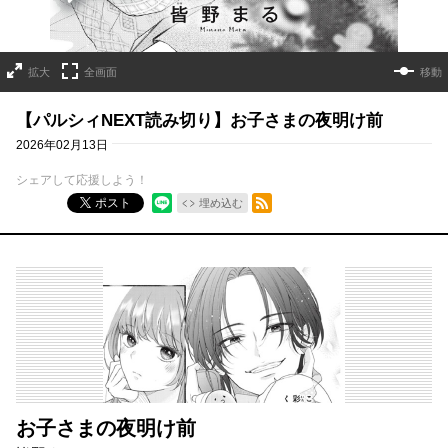
拡大
全画面
移動
【パルシィNEXT読み切り】お子さまの夜明け前
2026年02月13日
シェアして応援しよう！
RSSフィード
ポスト
埋め込む
お子さまの夜明け前