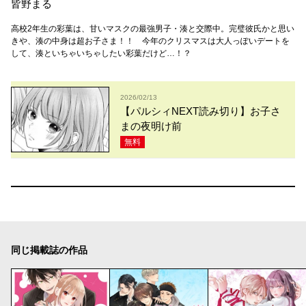
皆野まる
高校2年生の彩葉は、甘いマスクの最強男子・湊と交際中。完璧彼氏かと思い
きや、湊の中身は超お子さま！！ 今年のクリスマスは大人っぽいデートを
して、湊といちゃいちゃしたい彩葉だけど…！？
2026/02/13
【パルシィNEXT読み切り】お子さ
まの夜明け前
無料
同じ掲載誌の作品