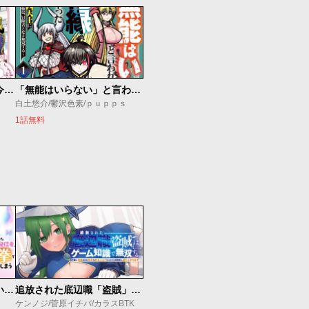
話が違うと言われても、今更もう知りませんよ ～婚約破棄された公爵令嬢は第七王子に溺愛される～
「無能はいらない」と言われたから絶縁してやった ～最強の四天王に育てられた俺は、冒険者となり無双する～
白土悠介/鬱沢色素/ｐｕｐｐｓ
1話無料
【悲報】清楚系で売っていた底辺配信者、うっかり配信を切り忘れたままSS級モンスターを拳で殴り飛ばしてしまう
追放された底辺職「盗賊」はゲーム知識で無双する。一緒に召喚された先生も外れジョブだったけど効率的に成り上がります
ケンノジ/菅原イチバ/カラスBTK