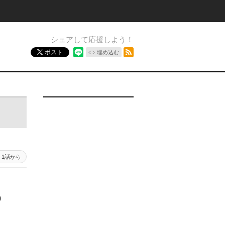
シェアして応援しよう！
RSSフィード
ポスト
埋め込む
1話から
）