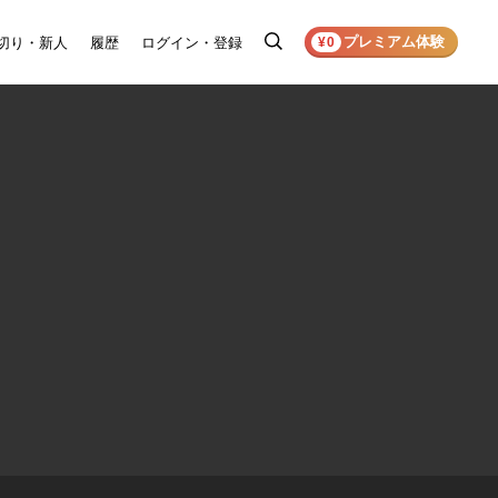
プレミアム体験
切り・新人
履歴
ログイン・登録
検
¥0
索