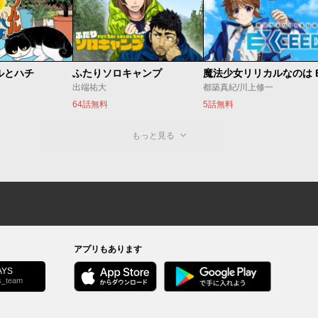
ルとハチ
ふたりソロキャンプ
出端祐大
都築真紀/川上修一
64話無料
5話無料
もっと見る
アプリもあります
YS
s_team