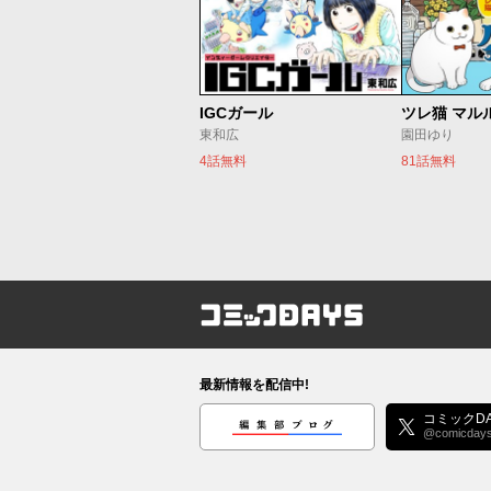
IGCガール
ツレ猫 マル
東和広
園田ゆり
4話無料
81話無料
コミックDAYS
最新情報を配信中!
編集部ブログ
コミックDA
@comicday