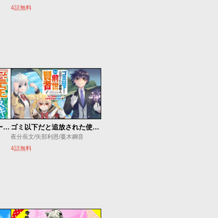
4話無料
俺の『鑑定』スキルがチートすぎて
ゴミ以下だと追放された使用人、実は前世賢者です ～史上最強の賢者、世界最高峰の学園に通う～
夜分長文/矢部利恩/蔓木鋼音
4話無料