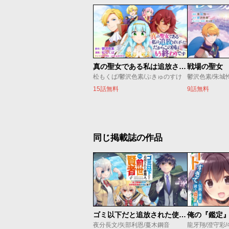
真の聖女である私は追放されました。だからこの国はもう終わりです
戦場の聖女
松もくば/鬱沢色素/ぷきゅのすけ
鬱沢色素/朱城
15話無料
9話無料
同じ掲載誌の作品
ゴミ以下だと追放された使用人、実は前世賢者です ～史上最強の賢者、世界最高峰の学園に通う～
夜分長文/矢部利恩/蔓木鋼音
龍牙翔/澄守彩