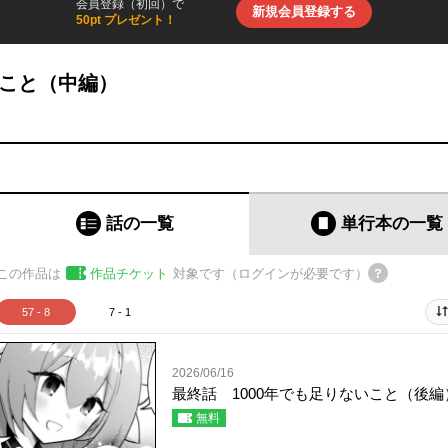
会員登録（初回）で
新規会員登録する
50pt プレゼント！
いこと（中編）
話の一覧
単行本
の一覧
この作品は
作品チケット
対象です（ログインが必要です）
57 - 8
7 - 1
2026/06/16
最終話 1000年でも足りないこと（後編
無料