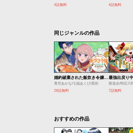
4話無料
4話無料
同じジャンルの作品
婚約破棄された飯炊き令嬢の私は冷酷公爵と専属契約しました～ですが胃袋を掴んだ結果、冷たかった公爵様がどんどん優しくなっています～
青空あかな/七福あくび/黒裄
斯道歩/明石六
28話無料
7話無料
おすすめの作品