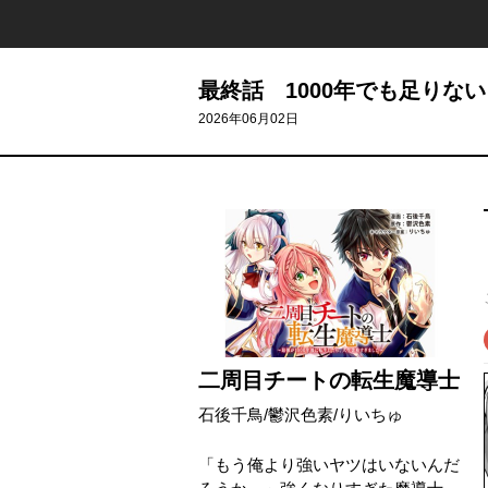
最終話 1000年でも足りな
2026年06月02日
二周目チートの転生魔導士
石後千鳥
/
鬱沢色素
/
りいちゅ
「もう俺より強いヤツはいないんだ