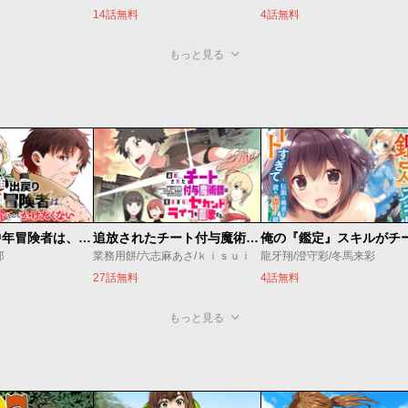
14話無料
4話無料
もっと見る
最強出戻り中年冒険者は、今さら命なんてかけたくない
追放されたチート付与魔術師は気ままなセカンドライフを謳歌する。 ～俺は武器だけじゃなく、あらゆるものに『強化ポイント』を付与できるし、俺の意思でいつでも効果を解除できるけど、残った人たち大丈夫？～
郎
業務用餅/六志麻あさ/ｋｉｓｕｉ
龍牙翔/澄守彩/冬馬来彩
27話無料
4話無料
もっと見る