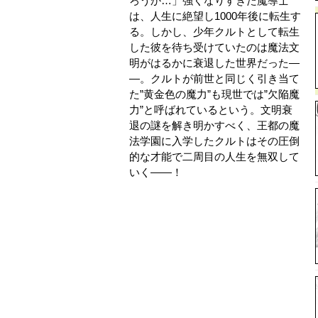
ろうか…」強くなりすぎた魔導士
は、人生に絶望し1000年後に転生す
る。しかし、少年クルトとして転生
した彼を待ち受けていたのは魔法文
明がはるかに衰退した世界だった―
―。クルトが前世と同じく引き当て
た”黄金色の魔力”も現世では”欠陥魔
力”と呼ばれているという。文明衰
退の謎を解き明かすべく、王都の魔
法学園に入学したクルトはその圧倒
的な才能で二周目の人生を無双して
いく――！