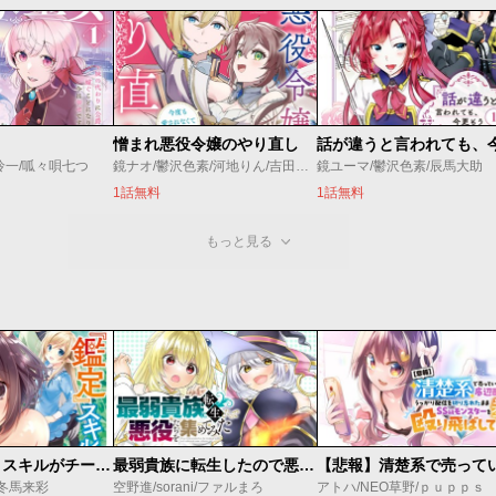
憎まれ悪役令嬢のやり直し
怜一/呱々唄七つ
鏡ナオ/鬱沢色素/河地りん/吉田屋敷
鏡ユーマ/鬱沢色素/辰馬大助
1話無料
1話無料
もっと見る
俺の『鑑定』スキルがチートすぎて
最弱貴族に転生したので悪役たちを集めてみた
/冬馬来彩
空野進/sorani/ファルまろ
アトハ/NEO草野/ｐｕｐｐｓ