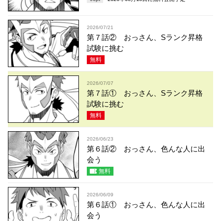
2026/07/21
第７話② おっさん、Sランク昇格
試験に挑む
無料
2026/07/07
第７話① おっさん、Sランク昇格
試験に挑む
無料
2026/06/23
第６話② おっさん、色んな人に出
会う
無料
2026/06/09
第６話① おっさん、色んな人に出
会う