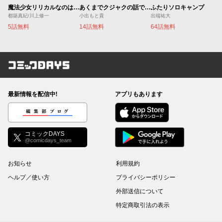
魔法少女リリカルなのは EXCEEDS
あくまでクジャクの話です。
ふたりソロキャンプ
都築真紀/川上修一
小出もと貴
出端祐大
5話無料
14話無料
64話無料
コミックDAYS
最新情報を配信中!
アプリもあります
編集部ブログ
コミックDAYS
@comicdays_team
お知らせ
利用規約
ヘルプ／使い方
プライバシーポリシー
外部送信について
特定商取引法の表示