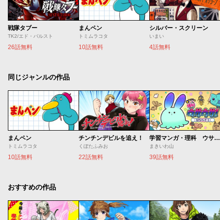
戦隊タブー
まんペン
シルバー・スクリーン
TK2/エド・バルスト
トミムラコタ
いまい
26話無料
10話無料
4話無料
同じジャンルの作品
まんペン
チンチンデビルを追え！
学習マンガ・理科 ウサウサ！
トミムラコタ
くぼたふみお
まきいわ山
10話無料
22話無料
39話無料
おすすめの作品