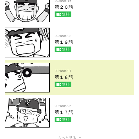
2026/06/15
第２０話
無料
2026/06/08
第１９話
無料
2026/06/01
第１８話
無料
2026/05/25
第１７話
無料
もっと見る