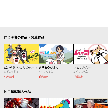
同じ著者の作品・関連作品
だいすき! いとしのムーコ
きりもやびより
いとしのムーコ
みずしな孝之
みずしな孝之
みずしな孝之
4話無料
1話無料
1話無料
同じ掲載誌の作品