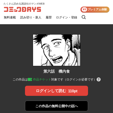
たくさん読める講談社のマンガWEB
コミックDAYS
¥0
プレミアム体験
無料連載
読み切り・新人
履歴
ログイン・登録
検
索
第六話 機内食
この作品は
作品チケット
対象です（ログインが必要です）
ログインして読む
110pt
この作品の
無料公開中の話へ