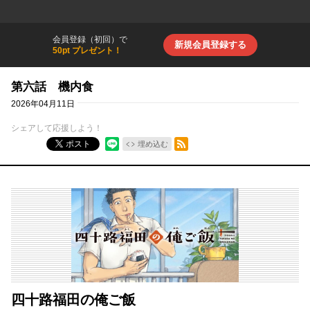
会員登録（初回）で
新規会員登録する
50pt プレゼント！
第六話 機内食
2026年04月11日
シェアして応援しよう！
RSSフィード
ポスト
埋め込む
四十路福田の俺ご飯