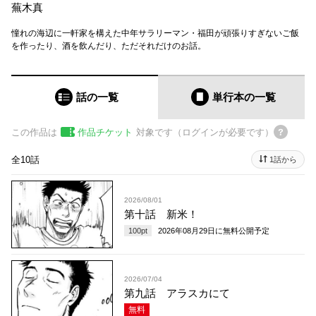
蕪木真
憧れの海辺に一軒家を構えた中年サラリーマン・福田が頑張りすぎないご飯
を作ったり、酒を飲んだり、ただそれだけのお話。
話の一覧
単行本
の一覧
この作品は
作品チケット
対象です（ログインが必要です）
全10話
1話から
2026/08/01
第十話 新米！
100
pt
2026年08月29日
に無料公開予定
2026/07/04
第九話 アラスカにて
無料