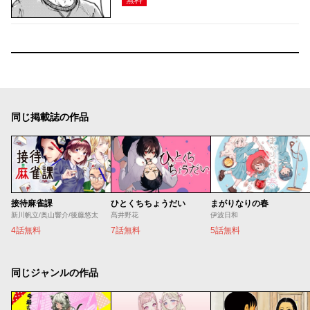
同じ掲載誌の作品
接待麻雀課
ひとくちちょうだい
まがりなりの春
新川帆立/奥山響介/後藤悠太
髙井野花
伊波日和
4話無料
7話無料
5話無料
同じジャンルの作品