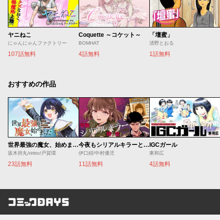
ヤニねこ
Coquette ～コケット～
「壇蜜」
にゃんにゃんファクトリー
BOMHAT
清野とおる
107話無料
4話無料
1話無料
おすすめの作品
世界最強の魔女、始めました ～私だけ『攻略サイト』を見れる世界で自由に生きます～
今夜もシリアルキラーと待ち合わせ
IGCガール
坂木持丸/riritto/戸賀環
伊口紺/中村優児
東和広
23話無料
11話無料
4話無料
コミックDAYS