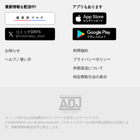
最新情報を配信中!
アプリもあります
編集部ブログ
コミックDAYS
@comicdays_team
お知らせ
利用規約
ヘルプ／使い方
プライバシーポリシー
外部送信について
特定商取引法の表示
コミックDAYSは正規版配信サイトマークを取得したサービスです。
©
KODANSHA Ltd.
All rights reserved. このサイトのデータの著作権は講談社が保有しま
す。無断複製転載放送等は禁止します。