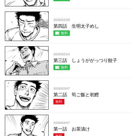
2026/02/28
第四話 生明太子めし
無料
2026/02/14
第三話 しょうががっつり餃子
無料
2026/02/07
第二話 筍ご飯と初鰹
無料
2026/02/07
第一話 お茶漬け
無料