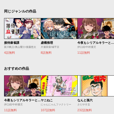
同じジャンルの作品
接待麻雀課
虚構推理
今夜もシリアルキラーと待ち合わせ
新川帆立/奥山響介/後藤悠太
片瀬茶柴/城平京
伊口紺/中村優児
4話無料
8話無料
11話無料
おすすめの作品
今夜もシリアルキラーと待ち合わせ
ヤニねこ
なんと孫六
伊口紺/中村優児
にゃんにゃんファクトリー
さだやす圭
11話無料
107話無料
232話無料