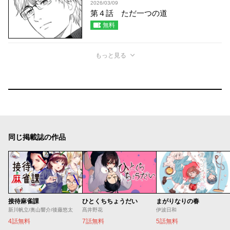
2026/03/09
第４話 ただ一つの道
無料
もっと見る
同じ掲載誌の作品
接待麻雀課
ひとくちちょうだい
まがりなりの春
新川帆立/奥山響介/後藤悠太
髙井野花
伊波日和
4話無料
7話無料
5話無料