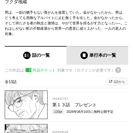
フクダ地蔵
男は、一刻の猶予もない胃がんを放置していた。金がなかったから。男は、
どう考えても危険なアルバイトに止む無く手を出した。金がなかったから。
そして持たざる者の執念と激情は、やがて世界を揺るがす力となった──。こ
れはしがない町の不動産屋から世界一の悪党に成り上がった、一人の老人の
肖像。
話の一覧
単行本
の一覧
この作品は
作品チケット
対象です（ログインが必要です）
全13話
1話から
2026/07/27
第１３話 プレゼント
120
pt
2026年08月10日
に無料公開予定
2026/06/29