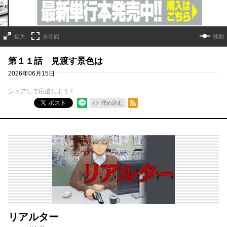
拡大
全画面
移動
第１１話 見渡す景色は
2026年06月15日
シェアして応援しよう！
RSSフィード
ポスト
埋め込む
リアルター