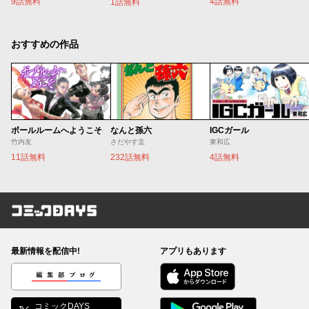
9話無料
4話無料
1話無料
おすすめの作品
ボールルームへようこそ
なんと孫六
IGCガール
竹内友
さだやす圭
東和広
11話無料
232話無料
4話無料
コミックDAYS
最新情報を配信中!
アプリもあります
編集部ブログ
コミックDAYS