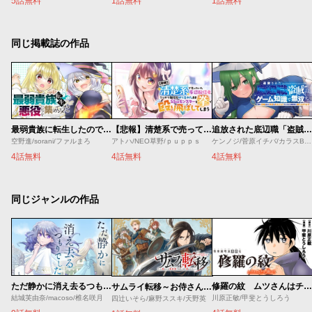
5話無料
1話無料
1話無料
同じ掲載誌の作品
最弱貴族に転生したので悪役たちを集めてみた
【悲報】清楚系で売っていた底辺配信者、うっかり配信を切り忘れたままSS級モンスターを拳で殴り飛ばしてしまう
追放された底辺職「盗賊」はゲーム知識で無双する。一緒に召喚された先生も外れジョブだったけど効率的に成り上がります
空野進/sorani/ファルまろ
アトハ/NEO草野/ｐｕｐｐｓ
ケンノジ/菅原イチバ/カラスBTK
4話無料
4話無料
4話無料
同じジャンルの作品
ただ静かに消え去るつもりでした
修羅の紋 ムツさんはチョー強い？！
サムライ転移～お侍さんは異世界でもあんまり変わらない～
結城芙由奈/macoso/椎名咲月
川原正敏/甲斐とうしろう
四辻いそら/麻野ススキ/天野英