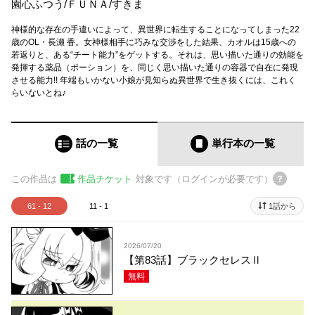
園心ふつう
/
ＦＵＮＡ
/
すきま
神様的な存在の手違いによって、異世界に転生することになってしまった22
歳のOL・長瀬 香。女神様相手に巧みな交渉をした結果、カオルは15歳への
若返りと、ある“チート能力”をゲットする。それは、思い描いた通りの効能を
発揮する薬品（ポーション）を、同じく思い描いた通りの容器で自在に発現
させる能力!! 年端もいかない小娘が見知らぬ異世界で生き抜くには、これく
らいないとね♪
話の一覧
単行本
の一覧
この作品は
作品チケット
対象です（ログインが必要です）
61 - 12
11 - 1
1話から
2026/07/20
【第83話】ブラックセレスⅡ
無料