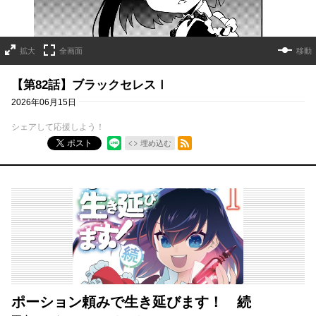
拡大
全画面
移動
【第82話】ブラックセレスⅠ
2026年06月15日
シェアして応援しよう！
RSSフィード
ポスト
埋め込む
ポーション頼みで生き延びます！ 続