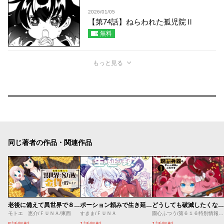
2026/01/05
【第74話】ねらわれた孤児院Ⅱ
無料
もっと見る
同じ著者の作品・関連作品
老後に備えて異世界で８万枚の金貨を貯めます
ポーション頼みで生き延びます！ ハナノとロッテのふたり旅
どうしても破滅したくない悪役令嬢が現代兵器を手にした結果がこれです
モトエ 恵介/ＦＵＮＡ/東西
すきま/ＦＵＮＡ
園心ふつう/第６１６特別情報大隊/無惑桑