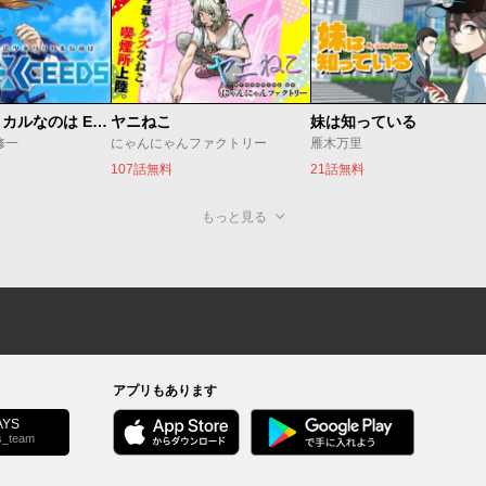
魔法少女リリカルなのは EXCEEDS
ヤニねこ
妹は知っている
修一
にゃんにゃんファクトリー
雁木万里
107話無料
21話無料
もっと見る
アプリもあります
YS
s_team