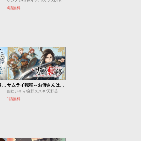
ケンノジ/菅原イチバ/カラスBTK
4話無料
ただ静かに消え去るつもりでした
サムライ転移～お侍さんは異世界でもあんまり変わらない～
四辻いそら/麻野ススキ/天野英
1話無料