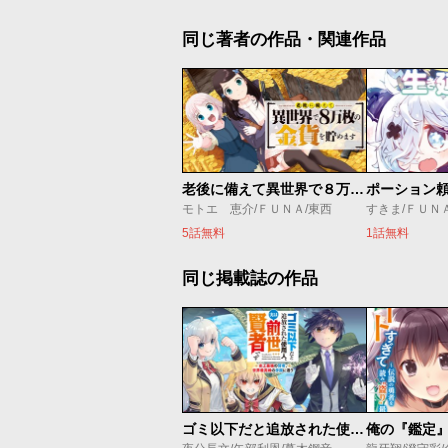
同じ著者の作品・関連作品
老後に備えて異世界で８万枚の金貨を貯めます
モトエ 恵介/ＦＵＮＡ/東西
すきま/ＦＵＮ
5話無料
1話無料
同じ掲載誌の作品
ゴミ以下だと追放された使用人、実は前世賢者です ～史上最強の賢者、世界最高峰の学園に通う～