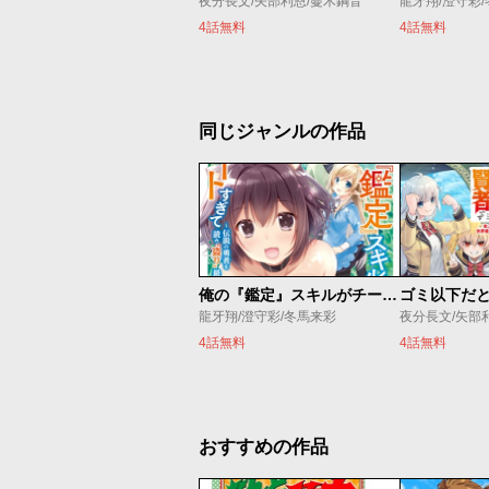
夜分長文/矢部利恩/蔓木鋼音
龍牙翔/澄守彩
4話無料
4話無料
同じジャンルの作品
俺の『鑑定』スキルがチートすぎて
龍牙翔/澄守彩/冬馬来彩
夜分長文/矢部
4話無料
4話無料
おすすめの作品