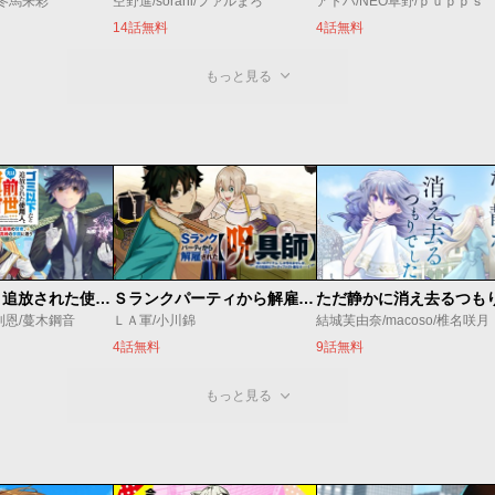
/冬馬来彩
空野進/sorani/ファルまろ
アトハ/NEO草野/ｐｕｐｐｓ
14話無料
4話無料
もっと見る
ゴミ以下だと追放された使用人、実は前世賢者です ～史上最強の賢者、世界最高峰の学園に通う～
Ｓランクパーティから解雇された【呪具師】～『呪いのアイテム』しか作れませんが、その性能はアーティファクト級なり……！～
利恩/蔓木鋼音
ＬＡ軍/小川錦
結城芙由奈/macoso/椎名咲月
4話無料
9話無料
もっと見る