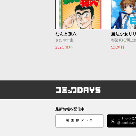
なんと孫六
さだやす圭
都築真紀/川上
232話無料
5話無料
コミックDAYS
最新情報を配信中!
編集部ブログ
コミックDA
@comicday