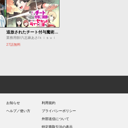
追放されたチート付与魔術師は気ままなセカンドライフを謳歌する。 ～俺は武器だけじゃなく、あらゆるものに『強化ポイント』を付与できるし、俺の意思でいつでも効果を解除できるけど、残った人たち大丈夫？～
業務用餅/六志麻あさ/ｋｉｓｕｉ
27話無料
お知らせ
利用規約
ヘルプ／使い方
プライバシーポリシー
外部送信について
特定商取引法の表示