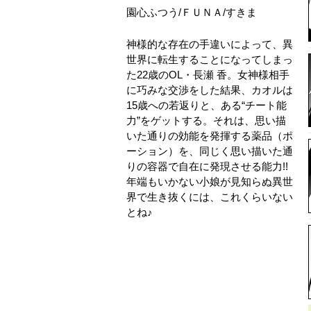
園心ふつう
/
ＦＵＮＡ
/
すきま
神様的な存在の手違いによって、異
世界に転生することになってしまっ
た22歳のOL・長瀬 香。女神様相手
に巧みな交渉をした結果、カオルは
15歳への若返りと、ある“チート能
力”をゲットする。それは、思い描
いた通りの効能を発揮する薬品（ポ
ーション）を、同じく思い描いた通
りの容器で自在に発現させる能力!!
年端もいかない小娘が見知らぬ異世
界で生き抜くには、これくらいない
とね♪