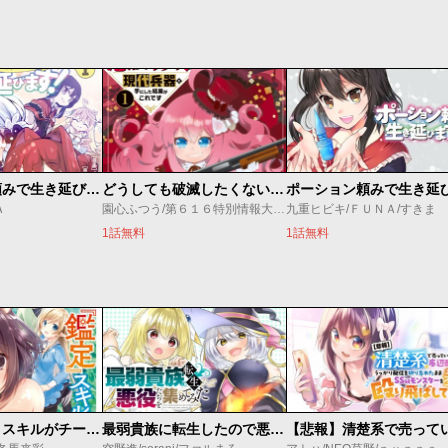
ポーション頼みで生き延びます！ ハナノとロッテのふたり旅
どうしても破滅したくない悪役令嬢が現代兵器を手にした結果がこれです
Ａ
園心ふつう/第６１６特別情報大隊/無惑桑
九重ヒビキ/ＦＵＮＡ/すきま
1話無料
1話無料
俺の『鑑定』スキルがチートすぎて
最弱貴族に転生したので悪役たちを集めてみた