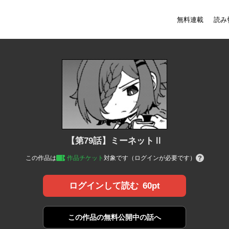
無料連載
読み
【第79話】ミーネットⅡ
この作品は
作品チケット
対象です（ログインが必要です）
60pt
ログインして読む
この作品の
無料公開中の話へ