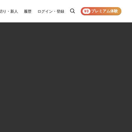
プレミアム体験
切り・新人
履歴
ログイン・登録
検
¥0
索