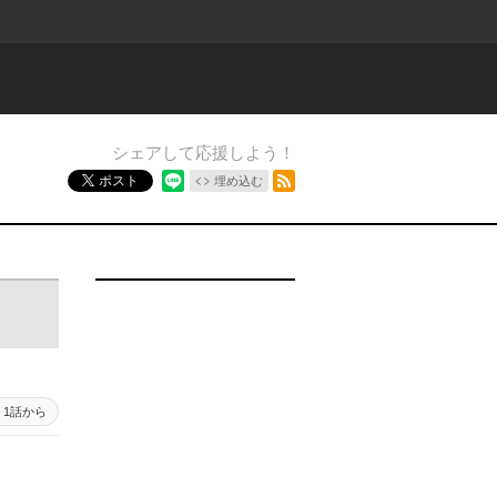
シェアして応援しよう！
RSSフィード
ポスト
埋め込む
1話から