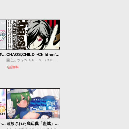
ポーション頼みで生き延びます！
CHAOS;CHILD ~Children's Collapse~
園心ふつう/ＭＡＧＥＳ．/Ｃｈｉｙｏｓｔ．ｉｎｃ/梅原英司×ＭＡＧＥＳ．
1話無料
【悲報】清楚系で売っていた底辺配信者、うっかり配信を切り忘れたままSS級モンスターを拳で殴り飛ばしてしまう
追放された底辺職「盗賊」はゲーム知識で無双する。一緒に召喚された先生も外れジョブだったけど効率的に成り上がります