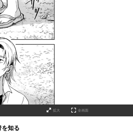
拡大
全画面
青を知る