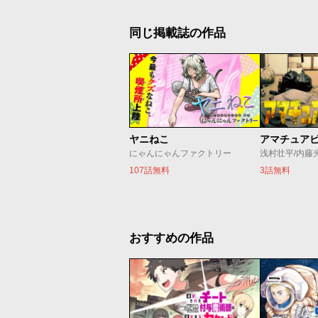
同じ掲載誌の作品
ヤニねこ
アマチュア
にゃんにゃんファクトリー
浅村壮平/内藤
107話無料
3話無料
おすすめの作品