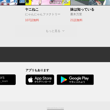
ヤニねこ
妹は知っている
にゃんにゃんファクトリー
雁木万里
107話無料
21話無料
もっと見る
アプリもあります
YS
s_team