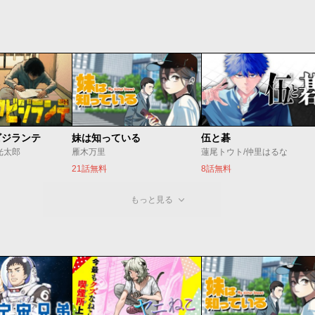
ビジランテ
妹は知っている
伍と碁
光太郎
雁木万里
蓮尾トウト/仲里はるな
21話無料
8話無料
もっと見る