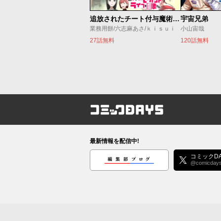
追放されたチート付与魔術師は気ままなセカンドライフを謳歌する。 ～俺は武器だけじゃなく、あらゆるものに『強化ポイント』を付与できるし、俺の意思でいつでも効果を解除できるけど、残った人たち大丈夫？～
宇宙兄弟
業務用餅/六志麻あさ/ｋｉｓｕｉ
小山宙哉
27話無料
120話無料
コミックDAYS
最新情報を配信中!
編集部ブログ
コミックDA
@comicday