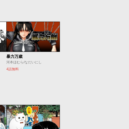
暴力万歳
河本ほむら/なだいにし
4話無料