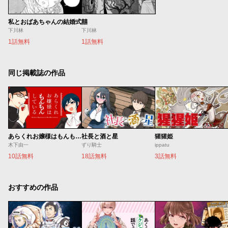
私とおばあちゃんの結婚式
囍
下川林
下川林
1話無料
1話無料
同じ掲載誌の作品
あらくれお嬢様はもんもんしている
社長と酒と星
猩猩姫
木下由一
ずり騎士
ippatu
10話無料
18話無料
3話無料
おすすめの作品