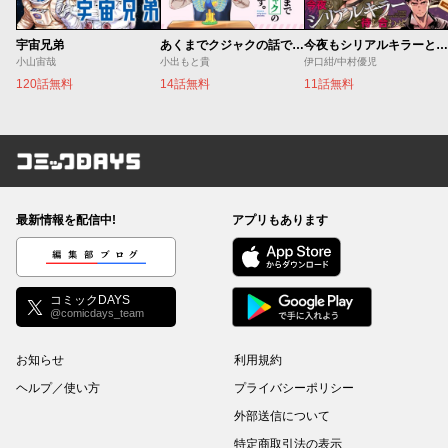
宇宙兄弟
あくまでクジャクの話です。
今夜もシリアルキラーと待ち合わせ
小山宙哉
小出もと貴
伊口紺/中村優児
120話無料
14話無料
11話無料
コミックDAYS
最新情報を配信中!
アプリもあります
編集部ブログ
コミックDAYS
@comicdays_team
お知らせ
利用規約
ヘルプ／使い方
プライバシーポリシー
外部送信について
特定商取引法の表示