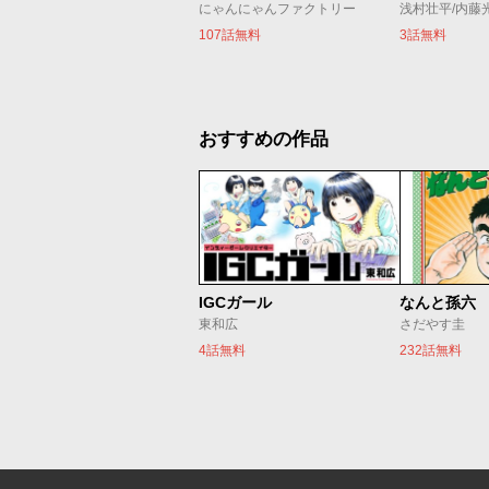
にゃんにゃんファクトリー
浅村壮平/内藤
107話無料
3話無料
おすすめの作品
IGCガール
なんと孫六
東和広
さだやす圭
4話無料
232話無料