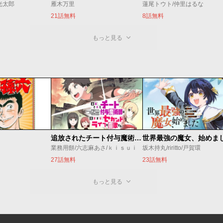
光太郎
雁木万里
蓮尾トウト/仲里はるな
21話無料
8話無料
もっと見る
追放されたチート付与魔術師は気ままなセカンドライフを謳歌する。 ～俺は武器だけじゃなく、あらゆるものに『強化ポイント』を付与できるし、俺の意思でいつでも効果を解除できるけど、残った人たち大丈夫？～
業務用餅/六志麻あさ/ｋｉｓｕｉ
坂木持丸/riritto/戸賀環
27話無料
23話無料
もっと見る