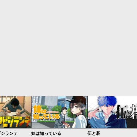
ビジランテ
妹は知っている
伍と碁