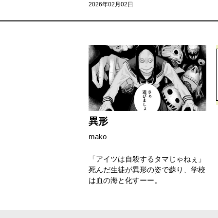
2026年02月02日
異形
mako
「アイツは自殺するタマじゃねぇ」
死んだ生徒が異形の姿で蘇り、学校
は血の海と化すーー。