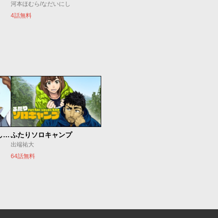
河本ほむら/なだいにし
4話無料
世界最強の魔女、始めました ～私だけ『攻略サイト』を見れる世界で自由に生きます～
ふたりソロキャンプ
出端祐大
64話無料