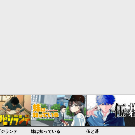
ビジランテ
妹は知っている
伍と碁