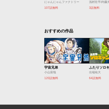
にゃんにゃんファクトリー
浅村壮平/内藤
107話無料
3話無料
おすすめの作品
宇宙兄弟
ふたりソロ
小山宙哉
出端祐大
120話無料
64話無料