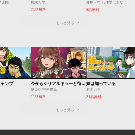
光太郎
雁木万里
蓮尾トウト/仲里はるな
21話無料
8話無料
もっと見る
キャンプ
今夜もシリアルキラーと待ち合わせ
妹は知っている
伊口紺/中村優児
雁木万里
11話無料
21話無料
もっと見る