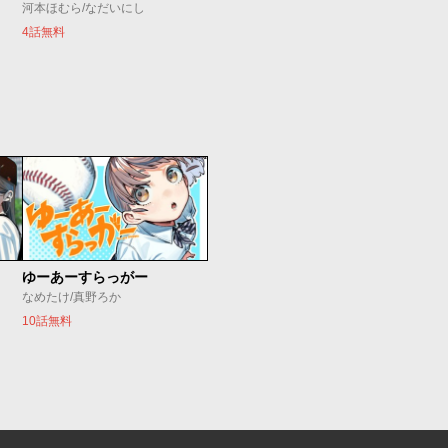
河本ほむら/なだいにし
4話無料
ゆーあーすらっがー
なめたけ/真野ろか
10話無料