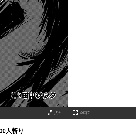
拡大
全画面
00人斬り