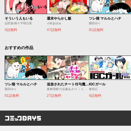
そういう人もいる
週末やらかし飯
ツレ猫 マルルとハチ
品田遊/南十字明日菜
小村あゆみ
園田ゆり
4話無料
47話無料
81話無料
おすすめの作品
ツレ猫 マルルとハチ
追放されたチート付与魔術師は気ままなセカンドライフを謳歌する。 ～俺は武器だけじゃなく、あらゆるものに『強化ポイント』を付与できるし、俺の意思でいつでも効果を解除できるけど、残った人たち大丈夫？～
IGCガール
園田ゆり
業務用餅/六志麻あさ/ｋｉｓｕｉ
東和広
81話無料
27話無料
4話無料
コミックDAYS