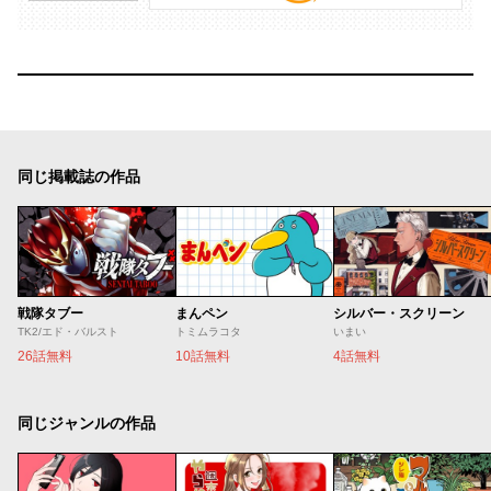
同じ掲載誌の作品
戦隊タブー
まんペン
シルバー・スクリーン
TK2/エド・バルスト
トミムラコタ
いまい
26話無料
10話無料
4話無料
同じジャンルの作品