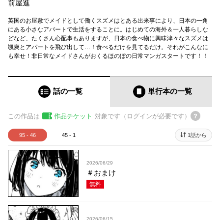
前屋進
英国のお屋敷でメイドとして働くスズメはとある出来事により、日本の一角
にある小さなアパートで生活をすることに。はじめての海外＆一人暮らしな
どなど、たくさん心配事もありますが、日本の食べ物に興味津々なスズメは
颯爽とアパートを飛び出して…！食べるだけを見てるだけ。それがこんなに
も幸せ！非日常なメイドさんがおくるほのぼの日常マンガスタートです！！
話の一覧
単行本
の一覧
この作品は
作品チケット
対象です（ログインが必要です）
95 - 46
45 - 1
1話から
2026/06/29
＃おまけ
無料
2026/06/15