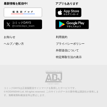
最新情報を配信中!
アプリもあります
編集部ブログ
コミックDAYS
@comicdays_team
お知らせ
利用規約
ヘルプ／使い方
プライバシーポリシー
外部送信について
特定商取引法の表示
コミックDAYSは正規版配信サイトマークを取得したサービスです。
©
KODANSHA Ltd.
All rights reserved. このサイトのデータの著作権は講談社が保有しま
す。無断複製転載放送等は禁止します。