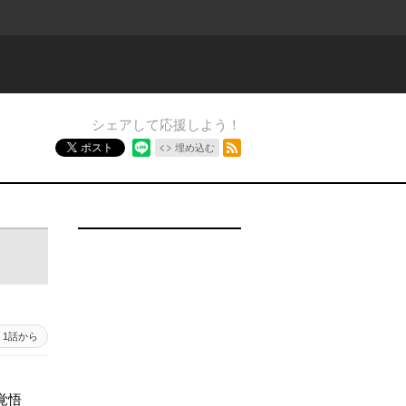
シェアして応援しよう！
RSSフィード
ポスト
埋め込む
1話から
覚悟