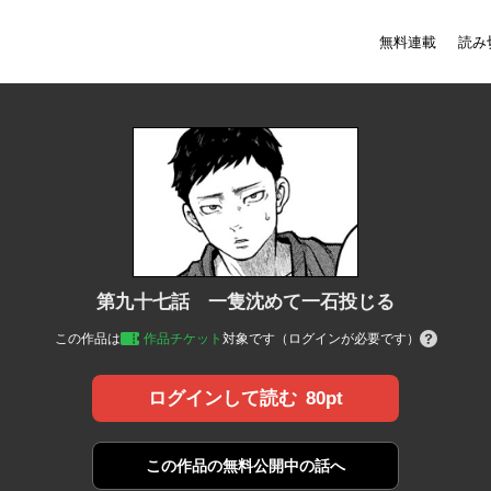
無料連載
読み
第九十七話 一隻沈めて一石投じる
この作品は
作品チケット
対象です（ログインが必要です）
80pt
ログインして読む
この作品の
無料公開中の話へ