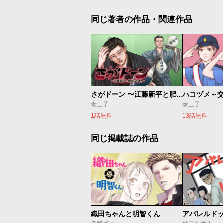
同じ著者の作品・関連作品
さがドーン 〜江藤新平と肥前の妖怪〜
ハコヅメ～
泰三子
泰三子
1話無料
13話無料
同じ掲載誌の作品
織田ちゃんと明智くん
アパレルド