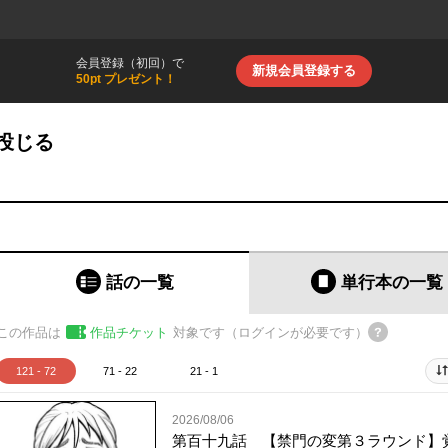
会員登録（初回）で
新規会員登録する
50pt プレゼント！
投じる
話の一覧
単行本
の一覧
この作品は
作品チケット
対象です（ログインが必要です）
121 - 72
71 - 22
21 - 1
2026/08/06
第百十九話 【禁門の変第３ラウンド】