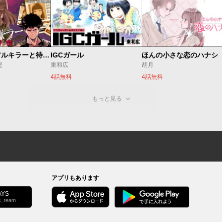
今夜もシリアルキラーと待ち合わせ
IGCガール
ほんの小さな恋のハナシ
児
東和広
胡月
4話無料
4話無料
もっと見る
アプリもあります
YS
s_team