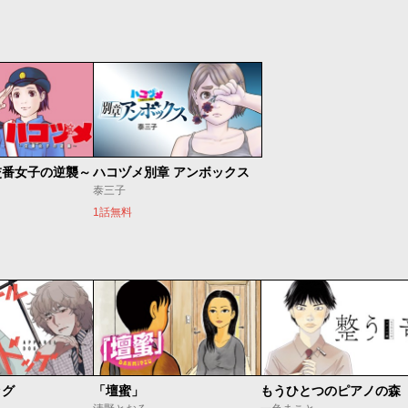
交番女子の逆襲～
ハコヅメ別章 アンボックス
泰三子
1話無料
ッグ
「壇蜜」