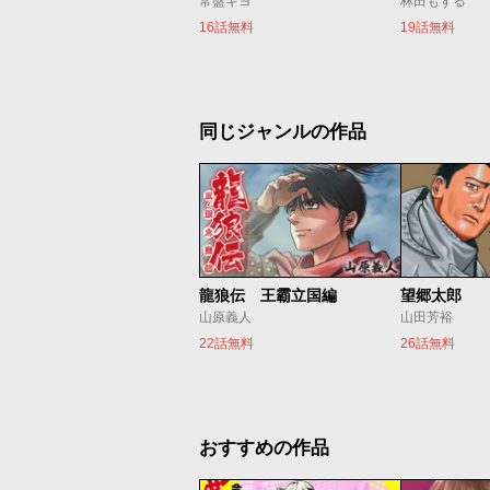
常盤ギヨ
林田もずる
16話無料
19話無料
同じジャンルの作品
龍狼伝 王霸立国編
望郷太郎
山原義人
山田芳裕
22話無料
26話無料
おすすめの作品