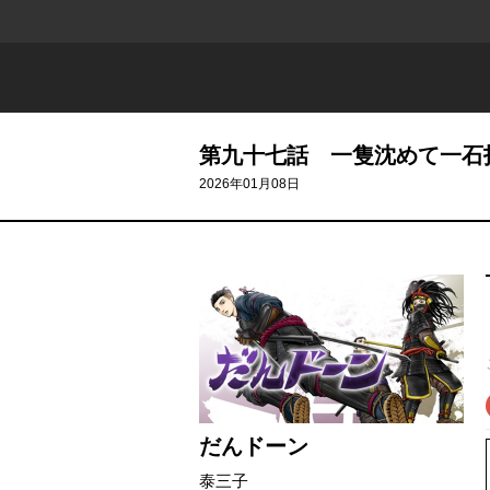
第九十七話 一隻沈めて一石
2026年01月08日
だんドーン
泰三子