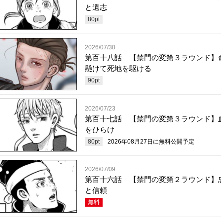
と遺志
80
pt
2026/07/30
第百十八話 【禁門の変第３ラウンド】
懸けて死地を駆ける
90
pt
2026/07/23
第百十七話 【禁門の変第３ラウンド】
をひらけ
80
pt
2026年08月27日
に無料公開予定
2026/07/09
第百十六話 【禁門の変第２ラウンド】
と信頼
無料