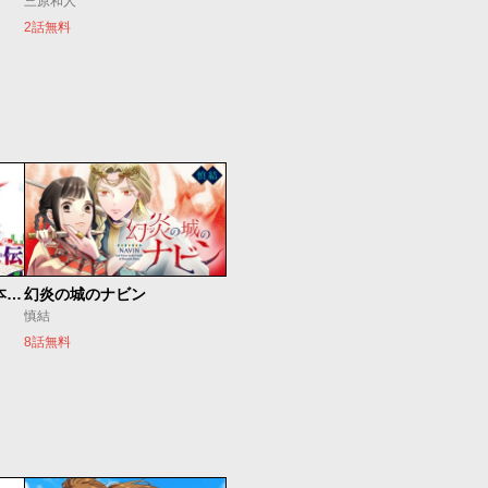
三原和人
2話無料
知るほど なるほど 日本すごい人伝
幻炎の城のナビン
慎結
8話無料