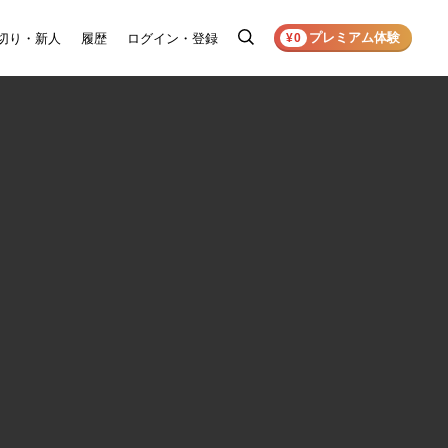
プレミアム体験
切り・新人
履歴
ログイン・登録
検
¥0
索