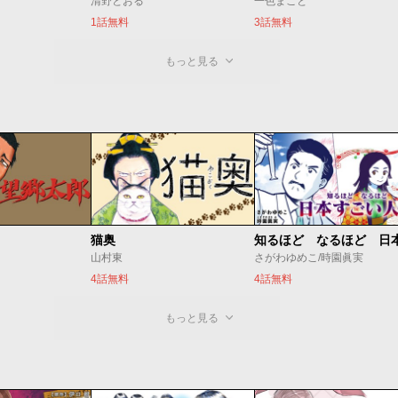
清野とおる
一色まこと
1話無料
3話無料
もっと見る
猫奥
山村東
さがわゆめこ/時園眞実
4話無料
4話無料
もっと見る