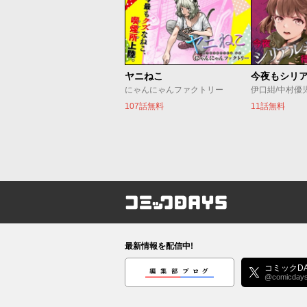
ヤニねこ
にゃんにゃんファクトリー
伊口紺/中村優
107話無料
11話無料
コミックDAYS
最新情報を配信中!
編集部ブログ
コミックDA
@comicday