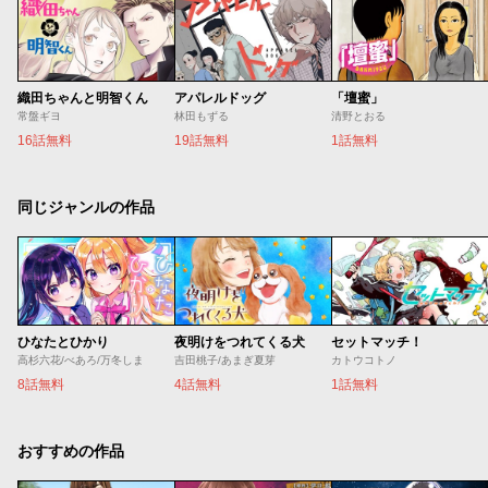
織田ちゃんと明智くん
アパレルドッグ
「壇蜜」
常盤ギヨ
林田もずる
清野とおる
16話無料
19話無料
1話無料
同じジャンルの作品
ひなたとひかり
夜明けをつれてくる犬
セットマッチ！
高杉六花/べあろ/万冬しま
吉田桃子/あまぎ夏芽
カトウコトノ
8話無料
4話無料
1話無料
おすすめの作品