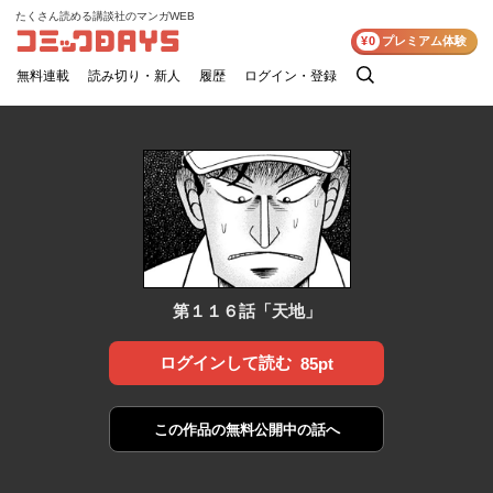
たくさん読める講談社のマンガWEB
コミックDAYS
¥0
プレミアム体験
無料連載
読み切り・新人
履歴
ログイン・登録
検
索
第１１６話「天地」
ログインして読む
85pt
この作品の
無料公開中の話へ