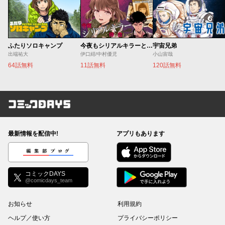
ふたりソロキャンプ
今夜もシリアルキラーと待ち合わせ
宇宙兄弟
出端祐大
伊口紺/中村優児
小山宙哉
64話無料
11話無料
120話無料
コミックDAYS
最新情報を配信中!
アプリもあります
編集部ブログ
コミックDAYS
@comicdays_team
お知らせ
利用規約
ヘルプ／使い方
プライバシーポリシー