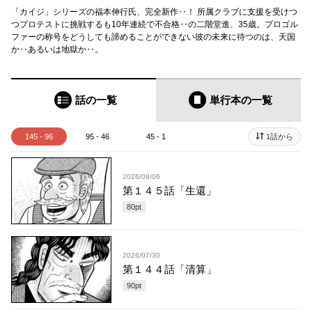
「カイジ」シリーズの福本伸行氏、完全新作‥！ 所属クラブに支援を受けつ
つプロテストに挑戦するも10年連続で不合格‥の二階堂進、35歳。プロゴル
ファーの称号をどうしても諦めることができない彼の未来に待つのは、天国
か‥あるいは地獄か‥。
話の一覧
単行本
の一覧
145 - 96
95 - 46
45 - 1
1話から
2026/08/06
第１４５話「生還」
80
pt
2026/07/30
第１４４話「清算」
90
pt