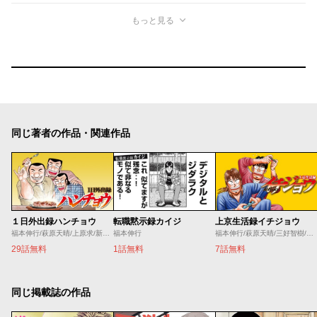
もっと見る
同じ著者の作品・関連作品
１日外出録ハンチョウ
転職黙示録カイジ
上京生活録イチジョウ
福本伸行/萩原天晴/上原求/新井和也
福本伸行
福本伸行/萩原天晴/三好智樹/瀬戸義明
29話無料
1話無料
7話無料
同じ掲載誌の作品