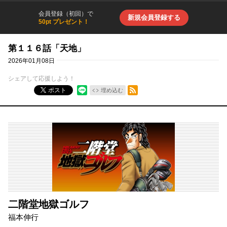
会員登録（初回）で
新規会員登録する
50pt プレゼント！
第１１６話「天地」
2026年01月08日
シェアして応援しよう！
RSSフィード
ポスト
埋め込む
二階堂地獄ゴルフ
福本伸行