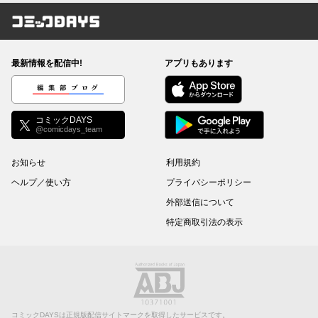
コミックDAYS
最新情報を配信中!
アプリもあります
編集部ブログ
コミックDAYS
@comicdays_team
お知らせ
利用規約
ヘルプ／使い方
プライバシーポリシー
外部送信について
特定商取引法の表示
コミックDAYSは正規版配信サイトマークを取得したサービスです。