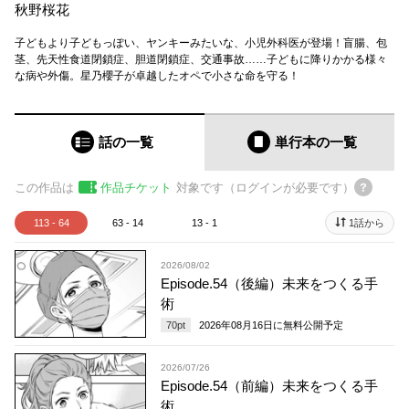
秋野桜花
子どもより子どもっぽい、ヤンキーみたいな、小児外科医が登場！盲腸、包
茎、先天性食道閉鎖症、胆道閉鎖症、交通事故……子どもに降りかかる様々
な病や外傷。星乃櫻子が卓越したオペで小さな命を守る！
話の一覧
単行本
の一覧
この作品は
作品チケット
対象です（ログインが必要です）
113 - 64
63 - 14
13 - 1
1話から
2026/08/02
Episode.54（後編）未来をつくる手
術
70
pt
2026年08月16日
に無料公開予定
2026/07/26
Episode.54（前編）未来をつくる手
術