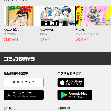
なんと孫六
IGCガール
ヤニねこ
さだやす圭
東和広
にゃんにゃんファクトリー
232話無料
4話無料
107話無料
コミックDAYS
最新情報を配信中!
アプリもあります
編集部ブログ
コミックDAYS
@comicdays_team
お知らせ
利用規約