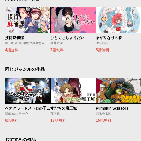
接待麻雀課
ひとくちちょうだい
まがりなりの春
新川帆立/奥山響介/後藤悠太
髙井野花
伊波日和
4話無料
7話無料
5話無料
同じジャンルの作品
ベオグラードメトロの子供たち
すだちの魔王城
Pumpkin Scissors
隷蔵庫/山座一心
森下真
岩永亮太郎
6話無料
13話無料
15話無料
おすすめの作品