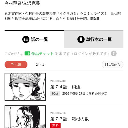
今村翔吾
/
立沢克美
直木賞作家・今村翔吾の歴史大作『イクサガミ』をコミカライズ！ 圧倒的
剣術と欲望を武器に繰り広げる、命と札を懸けた死闘、開始!!
話の一覧
単行本
の一覧
この作品は
作品チケット
対象です（ログインが必要です）
74 - 25
24 - 1
1話から
2026/07/30
第７４話 硝煙
90
pt
2026年08月27日
に無料公開予定
2026/07/16
第７３話 箱根の坂
無料