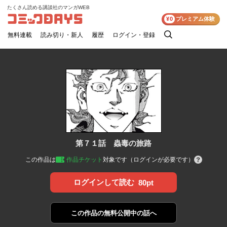
たくさん読める講談社のマンガWEB
コミックDAYS
¥0
プレミアム体験
無料連載
読み切り・新人
履歴
ログイン・登録
検
索
第７１話 蟲毒の旅路
この作品は
作品チケット
対象です（ログインが必要です）
ログインして読む
80pt
この作品の
無料公開中の話へ