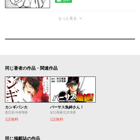
もっと見る
同じ著者の作品・関連作品
カンギバンカ
バーサス魚紳さん！
恵広史/今村翔吾
矢口高雄/立沢克美
1話無料
1話無料
同じ掲載誌の作品