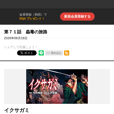
会員登録（初回）で
新規会員登録する
50pt プレゼント！
第７１話 蟲毒の旅路
2026年06月18日
シェアして応援しよう！
RSSフィード
ポスト
埋め込む
イクサガミ