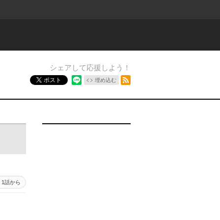
シェアして応援しよう！
RSSフィード
ポスト
埋め込む
1話から