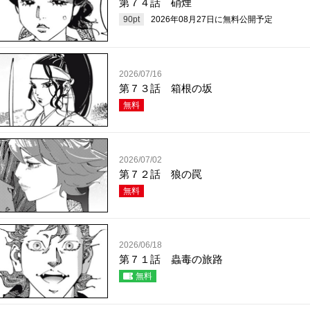
第７４話 硝煙
90
pt
2026年08月27日
に無料公開予定
2026/07/16
第７３話 箱根の坂
無料
2026/07/02
第７２話 狼の罠
無料
2026/06/18
第７１話 蟲毒の旅路
無料