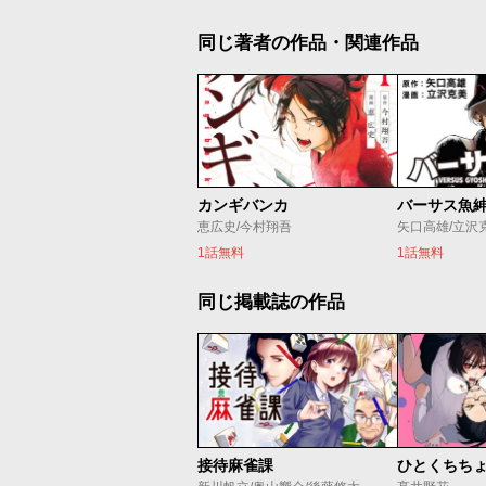
同じ著者の作品・関連作品
カンギバンカ
バーサス魚
恵広史/今村翔吾
矢口高雄/立沢
1話無料
1話無料
同じ掲載誌の作品
接待麻雀課
ひとくちち