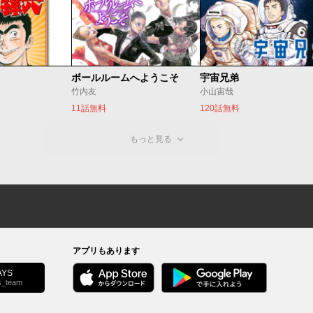
ボールルームへようこそ
宇宙兄弟
竹内友
小山宙哉
11話無料
120話無料
もっと見る
アプリもあります
YS
s_team