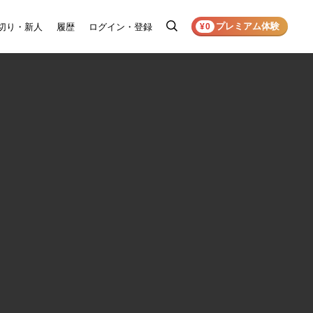
プレミアム体験
切り・新人
履歴
ログイン・登録
検
¥0
索