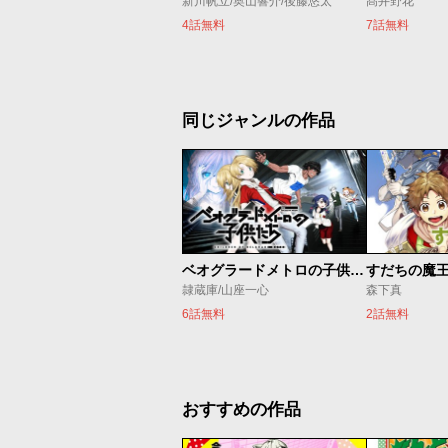
新川帆立/奥山響介/後藤悠太
髙井野花
4話無料
7話無料
同じジャンルの作品
ベオグラードメトロの子供たち
すだちの魔
隷蔵庫/山座一心
森下真
6話無料
2話無料
おすすめの作品