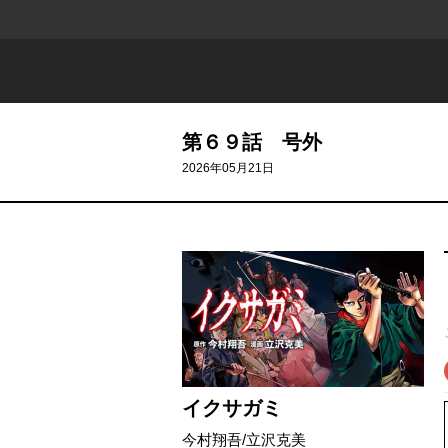
第６９話 号外
2026年05月21日
イクサガミ
今村翔吾
/
立沢克美