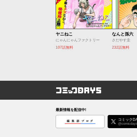
ヤニねこ
なんと孫六
にゃんにゃんファクトリー
さだやす圭
107話無料
232話無料
コミックDAYS
最新情報を配信中!
編集部ブログ
コミックDA
@comicday