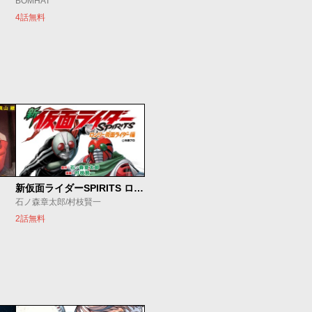
BOMHAT
4話無料
新仮面ライダーSPIRITS ロンリー仮面ライダー編
石ノ森章太郎/村枝賢一
2話無料