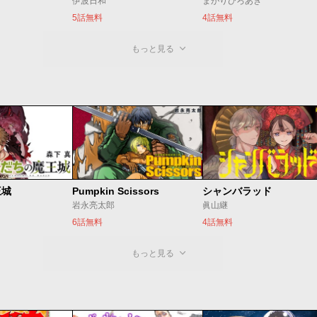
伊波日和
まがりひろあき
5話無料
4話無料
もっと見る
王城
Pumpkin Scissors
シャンバラッド
岩永亮太郎
眞山継
6話無料
4話無料
もっと見る