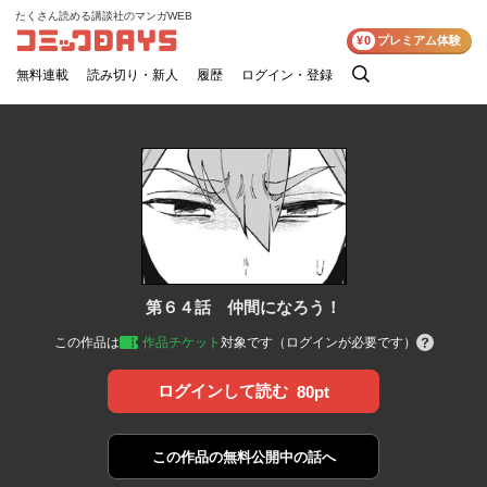
たくさん読める講談社のマンガWEB
コミックDAYS
¥0
プレミアム体験
無料連載
読み切り・新人
履歴
ログイン・登録
検
索
第６４話 仲間になろう！
この作品は
作品チケット
対象です（ログインが必要です）
ログインして読む
80pt
この作品の
無料公開中の話へ