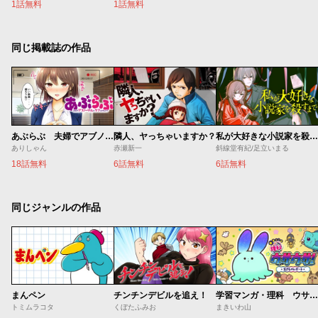
1話無料
1話無料
同じ掲載誌の作品
あぶらぶ 夫婦でアブノーマルなラブしませんか？
隣人、ヤっちゃいますか？
私が大好きな小説家を殺すまで
ありしゃん
赤瀬新一
斜線堂有紀/足立いまる
18話無料
6話無料
6話無料
同じジャンルの作品
まんペン
チンチンデビルを追え！
学習マンガ・理科 ウサウサ！
トミムラコタ
くぼたふみお
まきいわ山