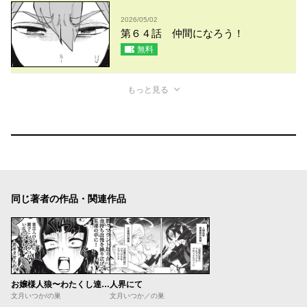
2026/05/02
第６４話 仲間になろう！
無料
もっと見る
同じ著者の作品・関連作品
お嬢様人狼〜わたくし達の中に貧乏人がいるなど許されるはずがありませんわ！〜
人界にて
文月いつか/の巣
文月いつか／の巣