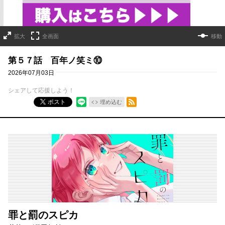
拡大
全画面
移動
第５７話 百年ノ笑ミ⑩
2026年07月03日
シェアして応援しよう！
RSSフィード
ポスト
埋め込む
罪と罰のスピカ