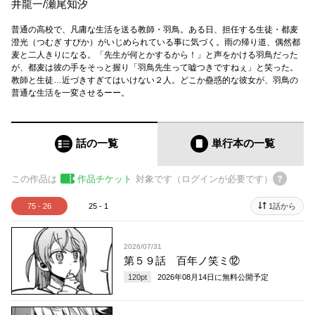
井龍一
/
瀬尾知汐
普通の高校で、凡庸な生活を送る教師・羽鳥。ある日、担任する生徒・都麦
澄光（つむぎ すぴか）がいじめられている事に気づく。雨の帰り道、偶然都
麦と二人きりになる。「先生が何とかするから！」と声をかける羽鳥だった
が、都麦は彼の手をそっと握り「羽鳥先生って嘘つきですねぇ」と笑った。
教師と生徒…近づきすぎてはいけない２人。どこか蠱惑的な彼女が、羽鳥の
普通な生活を一変させるーー。
話の一覧
単行本
の一覧
この作品は
作品チケット
対象です（ログインが必要です）
75 - 26
25 - 1
1話から
2026/07/31
第５９話 百年ノ笑ミ⑫
120
pt
2026年08月14日
に無料公開予定