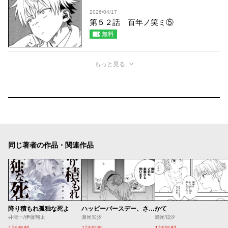
2026/04/17
第５２話 百年ノ笑ミ⑤
無料
もっと見る
同じ著者の作品・関連作品
降り積もれ孤独な死よ
ハッピーバースデー、さよなら
かて
井龍一/伊藤翔太
瀬尾知汐
瀬尾知汐