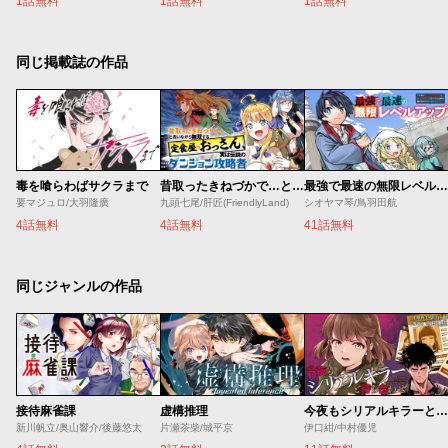
1話無料
1話無料
1話無料
同じ掲載誌の作品
毒を喰らわばサクラまで
昔取ったきねづかで…と言いながら無双する定食屋のおっさん、実は伝説のダンジョン攻略者
最強で最速の無限レベルアップ ～スキル【経験値１０００倍】と【レベルフリー】でレベル上限の枷が外れた俺は無双する～
要マジュロ/大羽隆廣
九頭七尾/肝匠(FriendlyLand)
シオヤマ琴/鳥羽田航
4話無料
4話無料
41話無料
同じジャンルの作品
接待麻雀課
虚構推理
今夜もシリアルキラーと待ち合わせ
新川帆立/奥山響介/後藤悠太
片瀬茶柴/城平京
伊口紺/中村優児