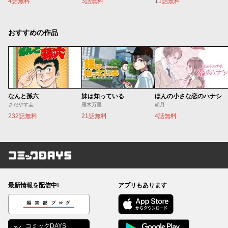
4話無料
3話無料
11話無料
おすすめの作品
なんと孫六
妹は知っている
ほんの小さな恋のハナシ
さだやす圭
雁木万里
胡月
232話無料
21話無料
4話無料
コミックDAYS
最新情報を配信中!
アプリもあります
編集部ブログ
コミックDAYS