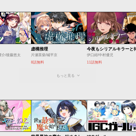
虚構推理
響介/後藤悠太
片瀬茶柴/城平京
伊口紺/中村優児
8話無料
11話無料
もっと見る