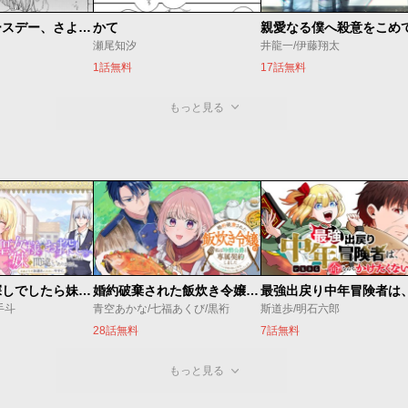
ハッピーバースデー、さよなら
かて
親愛なる僕へ殺意をこめ
瀬尾知汐
井龍一/伊藤翔太
1話無料
17話無料
もっと見る
聖女様をお探しでしたら妹で間違いありません。さあどうぞお連れください、今すぐ。
婚約破棄された飯炊き令嬢の私は冷酷公爵と専属契約しました～ですが胃袋を掴んだ結果、冷たかった公爵様がどんどん優しくなっています～
手斗
青空あかな/七福あくび/黒裄
斯道歩/明石六郎
28話無料
7話無料
もっと見る