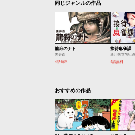
同じジャンルの作品
龍狩のナト
接待麻雀課
黒井白
新川帆立/奥山
4話無料
4話無料
おすすめの作品