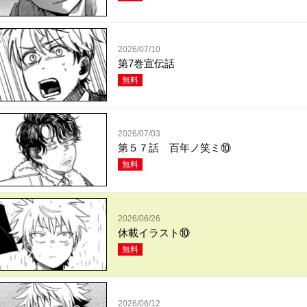
2026/07/10
第7巻宣伝話
無料
2026/07/03
第５７話 百年ノ笑ミ⑩
無料
2026/06/26
休載イラスト⑩
無料
2026/06/12