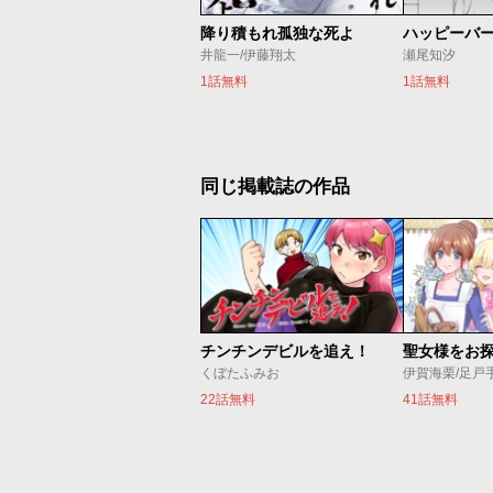
降り積もれ孤独な死よ
井龍一/伊藤翔太
瀬尾知汐
1話無料
1話無料
同じ掲載誌の作品
チンチンデビルを追え！
くぼたふみお
伊賀海栗/足戸
22話無料
41話無料