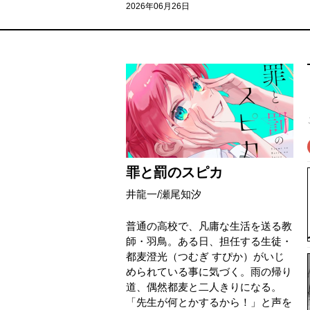
2026年06月26日
罪と罰のスピカ
井龍一
/
瀬尾知汐
普通の高校で、凡庸な生活を送る教
師・羽鳥。ある日、担任する生徒・
都麦澄光（つむぎ すぴか）がいじ
められている事に気づく。雨の帰り
道、偶然都麦と二人きりになる。
「先生が何とかするから！」と声を