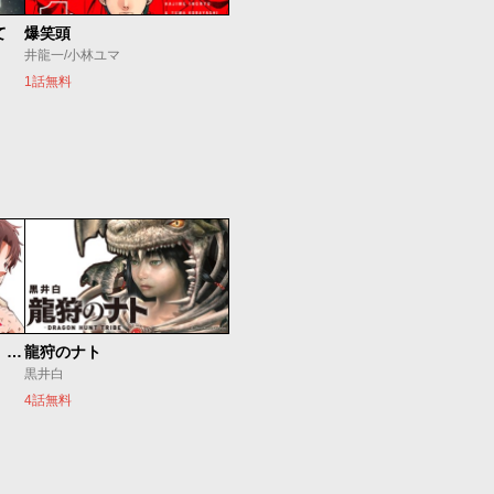
て
爆笑頭
井龍一/小林ユマ
1話無料
最強出戻り中年冒険者は、今さら命なんてかけたくない
龍狩のナト
黒井白
4話無料