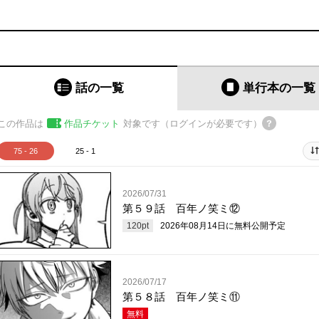
話の一覧
単行本
の一覧
この作品は
作品チケット
対象です（ログインが必要です）
75 - 26
25 - 1
2026/07/31
第５９話 百年ノ笑ミ⑫
120
pt
2026年08月14日
に無料公開予定
2026/07/17
第５８話 百年ノ笑ミ⑪
無料