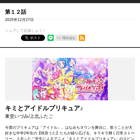
第１２話
2025年12月27日
シェアして応援しよう！
RSSフィード
ポスト
埋め込む
キミとアイドルプリキュア♪
東堂いづみ
/
上北ふたご
今度のプリキュアは「アイドル」。はなみちタウンを舞台に、歌うことが大
好きな中学2年生の【咲良うた】たちが繰り広げる、キラキラ輝く日常ストー
リー。上北ふたご先生によるアニメ「キミとアイドルプリキュア♪」のスピン