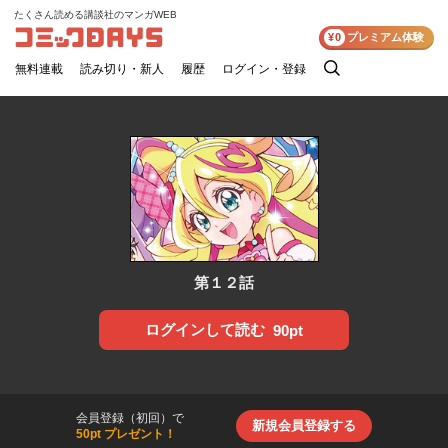
たくさん読める講談社のマンガWEB
コミックDAYS
¥0
プレミアム体験
無料連載
読み切り・新人
履歴
ログイン・登録
検
索
第１２話
ログインして読む
90pt
会員登録（初回）で
新規会員登録する
50pt プレゼント！