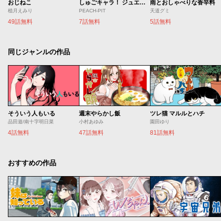
おじねこ
しゅごキャラ！ ジュエルジョーカー
雨とおしゃべりな香辛料
植月えみり
PEACH-PIT
天道グミ
49話無料
7話無料
5話無料
同じジャンルの作品
そういう人もいる
週末やらかし飯
ツレ猫 マルルとハチ
品田遊/南十字明日菜
小村あゆみ
園田ゆり
4話無料
47話無料
81話無料
おすすめの作品