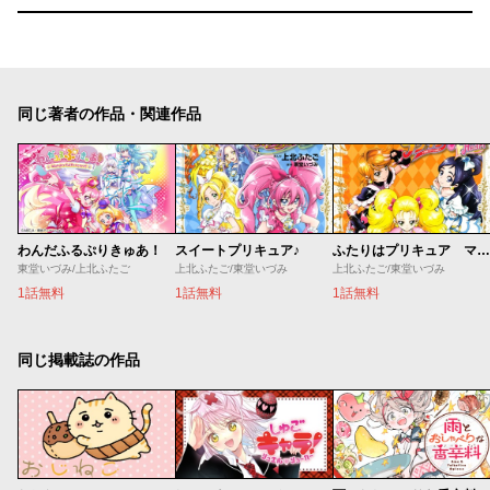
同じ著者の作品・関連作品
わんだふるぷりきゅあ！
スイートプリキュア♪
ふたりはプリキュア マックスハート
東堂いづみ/上北ふたご
上北ふたご/東堂いづみ
上北ふたご/東堂いづみ
1話無料
1話無料
1話無料
同じ掲載誌の作品