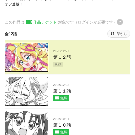
オフ連載！
この作品は
作品チケット
対象です（ログインが必要です）
全12話
1話から
2025/12/27
第１２話
90
pt
2025/12/03
第１１話
無料
2025/10/31
第１０話
無料