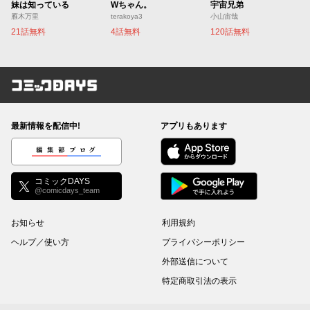
妹は知っている
Wちゃん。
宇宙兄弟
雁木万里
terakoya3
小山宙哉
21話無料
4話無料
120話無料
コミックDAYS
最新情報を配信中!
アプリもあります
編集部ブログ
コミックDAYS
@comicdays_team
お知らせ
利用規約
ヘルプ／使い方
プライバシーポリシー
外部送信について
特定商取引法の表示