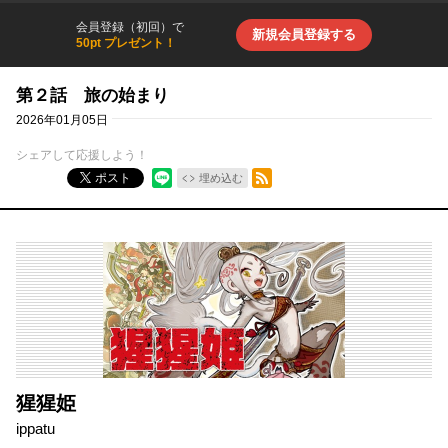
会員登録（初回）で
新規会員登録する
50pt プレゼント！
第２話 旅の始まり
2026年01月05日
シェアして応援しよう！
RSSフィード
ポスト
埋め込む
猩猩姫
ippatu