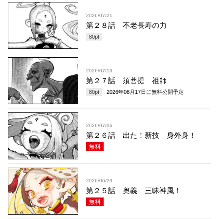
2026/07/21
第２８話 不老長寿の力
80
pt
2026/07/13
第２７話 須菩提 祖師
80
pt
2026年08月17日
に無料公開予定
2026/07/06
第２６話 出た！新技 身外身！
無料
2026/06/29
第２５話 奥義 三昧神風！
無料