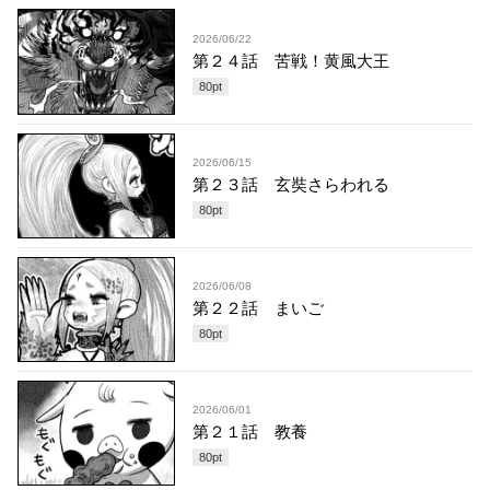
2026/06/22
第２４話 苦戦！黄風大王
80
pt
2026/06/15
第２３話 玄奘さらわれる
80
pt
2026/06/08
第２２話 まいご
80
pt
2026/06/01
第２１話 教養
80
pt