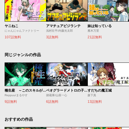
ヤニねこ
アマチュアビジランテ
妹は知っている
にゃんにゃんファクトリー
浅村壮平/内藤光太郎
雁木万里
107話無料
3話無料
21話無料
同じジャンルの作品
種生産 ～このスキルがチートだとまだ誰も気付いていない～
ベオグラードメトロの子供たち
すだちの魔王城
Reppuu/まるやす
隷蔵庫/山座一心
森下真
9話無料
6話無料
13話無料
おすすめの作品