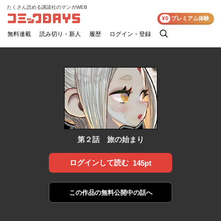
たくさん読める講談社のマンガWEB
コミックDAYS
¥0
プレミアム体験
無料連載
読み切り・新人
履歴
ログイン・登録
検
索
第２話 旅の始まり
ログインして読む
145pt
この作品の
無料公開中の話へ