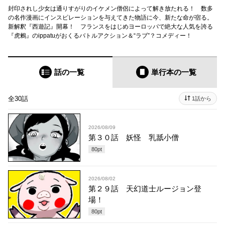
封印されし少女は通りすがりのイケメン僧侶によって解き放たれる！ 数多
の名作漫画にインスピレーションを与えてきた物語に今、新たな命が宿る。
新解釈『西遊記』開幕！ フランスをはじめヨーロッパで絶大な人気を誇る
『虎鶫』のippatuがおくるバトルアクション＆“ラブ”？コメディー！
話の一覧
単行本
の一覧
全30話
1話から
2026/08/09
第３０話 妖怪 乳舐小僧
80
pt
2026/08/02
第２９話 天幻道士ルージョン登
場！
80
pt