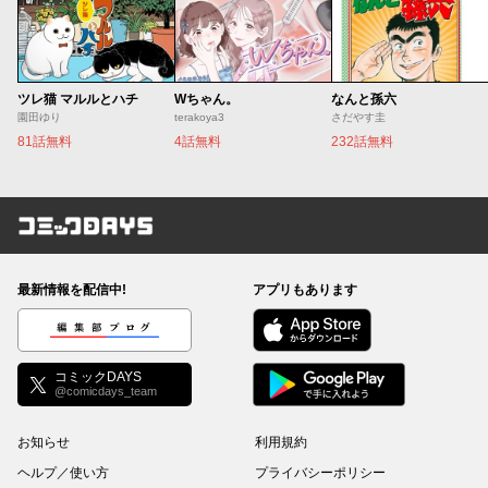
ツレ猫 マルルとハチ
Wちゃん。
なんと孫六
園田ゆり
terakoya3
さだやす圭
81話無料
4話無料
232話無料
コミックDAYS
最新情報を配信中!
アプリもあります
編集部ブログ
コミックDAYS
@comicdays_team
お知らせ
利用規約
ヘルプ／使い方
プライバシーポリシー