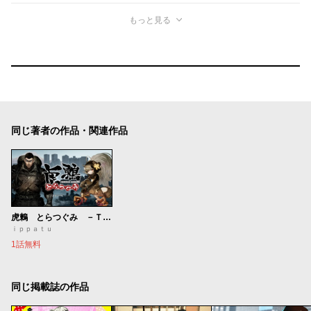
もっと見る
同じ著者の作品・関連作品
虎鶫 とらつぐみ －ＴＳＵＧＵＭＩ ＰＲＯＪＥＣＴ－
ｉｐｐａｔｕ
1話無料
同じ掲載誌の作品