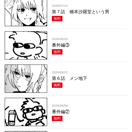
2026/07/13
第７話 橋本沙羅堂という男
無料
2026/06/29
番外編③
無料
2026/06/22
第６話 メン地下
無料
2026/06/08
番外編②
無料