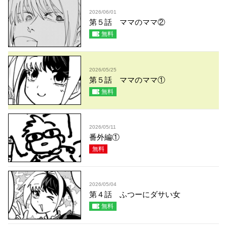
2026/06/01
第５話 ママのママ②
無料
2026/05/25
第５話 ママのママ①
無料
2026/05/11
番外編①
無料
2026/05/04
第４話 ふつーにダサい女
無料