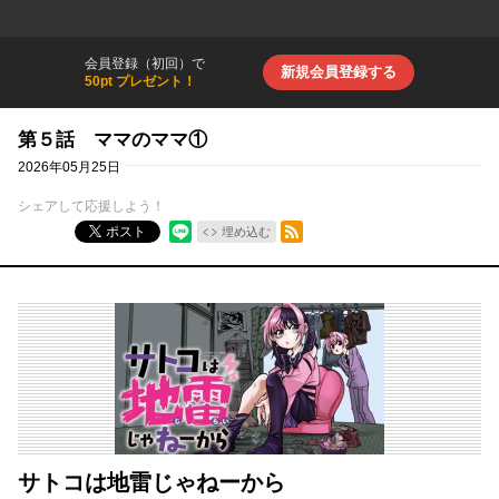
会員登録（初回）で
新規会員登録する
50pt プレゼント！
第５話 ママのママ①
2026年05月25日
シェアして応援しよう！
RSSフィード
ポスト
埋め込む
サトコは地雷じゃねーから