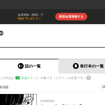
会員登録（初回）で
新規会員登録する
50pt プレゼント！
③
話の一覧
単行本
の一覧
この作品は
作品チケット
対象です（ログインが必要です）
全12話
2026/08/02