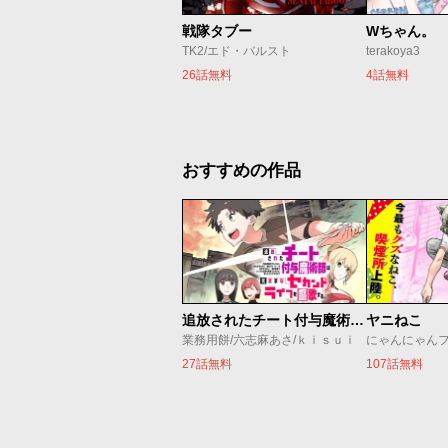
戦隊タブー
Wちゃん。
TK2/エド・バルスト
terakoya3
26話無料
4話無料
おすすめの作品
追放されたチート付与魔術師は気ままなセカンドライフを謳歌する。 ～俺は武器だけじゃなく、あらゆるものに『強化ポイント』を付与できるし、俺の意思でいつでも効果を解除できるけど、残った人たち大丈夫？～
ヤニねこ
業務用餅/六志麻あさ/ｋｉｓｕｉ
にゃんにゃん
27話無料
107話無料