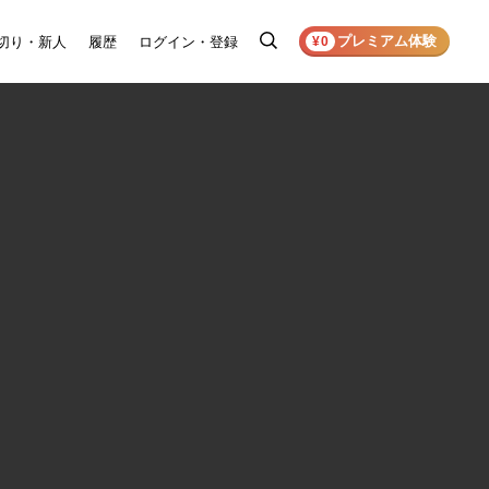
プレミアム体験
切り・新人
履歴
ログイン・登録
検
¥0
索