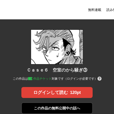
無料連載
読み
Ｃａｓｅ６ 空室のから騒ぎ③
この作品は
作品チケット
対象です（ログインが必要です）
120pt
ログインして読む
この作品の
無料公開中の話へ