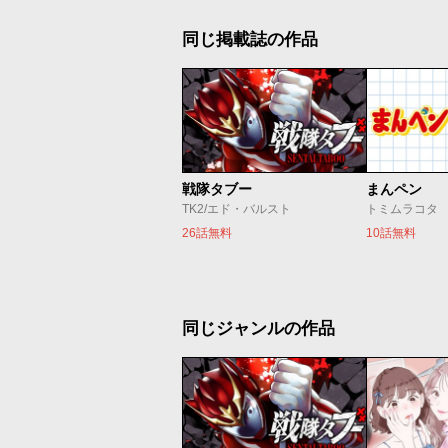
同じ掲載誌の作品
戦隊タブー
まんペン
TK2/エド・バルスト
トミムラコタ
26話無料
10話無料
同じジャンルの作品