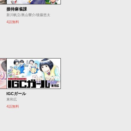
接待麻雀課
新川帆立/奥山響介/後藤悠太
4話無料
IGCガール
東和広
4話無料