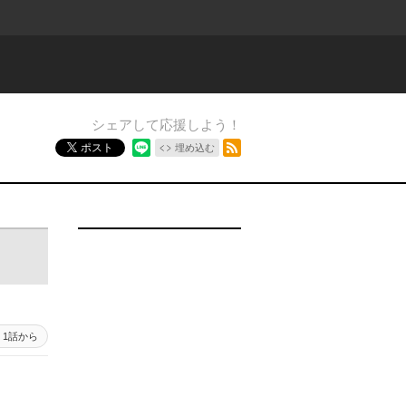
シェアして応援しよう！
RSSフィード
ポスト
埋め込む
1話から