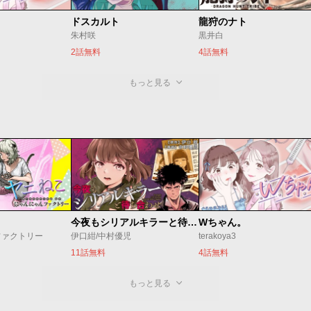
ドスカルト
龍狩のナト
朱村咲
黒井白
2話無料
4話無料
もっと見る
今夜もシリアルキラーと待ち合わせ
Wちゃん。
ファクトリー
伊口紺/中村優児
terakoya3
11話無料
4話無料
もっと見る