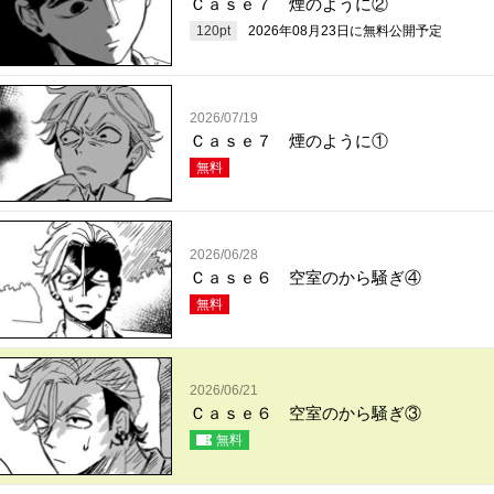
Ｃａｓｅ７ 煙のように②
120
pt
2026年08月23日
に無料公開予定
2026/07/19
Ｃａｓｅ７ 煙のように①
無料
2026/06/28
Ｃａｓｅ６ 空室のから騒ぎ④
無料
2026/06/21
Ｃａｓｅ６ 空室のから騒ぎ③
無料